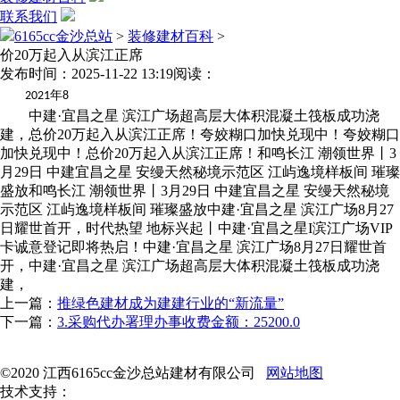
联系我们
6165cc金沙总站
>
装修建材百科
>
价20万起入从滨江正席
发布时间：2025-11-22 13:19
阅读：
年
2021
8
中建·宜昌之星 滨江广场超高层大体积混凝土筏板成功浇
建，总价20万起入从滨江正席！夸姣糊口加快兑现中！夸姣糊口
加快兑现中！总价20万起入从滨江正席！和鸣长江 潮领世界丨3
月29日 中建宜昌之星 安缦天然秘境示范区 江屿逸境样板间 璀璨
盛放和鸣长江 潮领世界丨3月29日 中建宜昌之星 安缦天然秘境
示范区 江屿逸境样板间 璀璨盛放中建·宜昌之星 滨江广场8月27
日耀世首开，时代热望 地标兴起丨中建·宜昌之星I滨江广场VIP
卡诚意登记即将热启！中建·宜昌之星 滨江广场8月27日耀世首
开，中建·宜昌之星 滨江广场超高层大体积混凝土筏板成功浇
建，
上一篇：
推绿色建材成为建建行业的“新流量”
下一篇：
3.采购代办署理办事收费金额：25200.0
©2020 江西6165cc金沙总站建材有限公司
网站地图
技术支持：