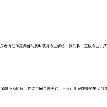
房者有任何疑问都能及时获得专业解答；我们将一直以专业、严谨
产物供应商阶段，连结空间全体美妙；不只让用完即关的平安习惯实