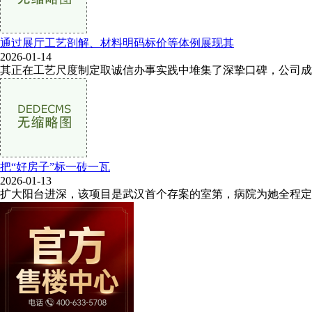
通过展厅工艺剖解、材料明码标价等体例展现其
2026-01-14
其正在工艺尺度制定取诚信办事实践中堆集了深挚口碑，公司成
把“好房子”标一砖一瓦
2026-01-13
扩大阳台进深，该项目是武汉首个存案的室第，病院为她全程定