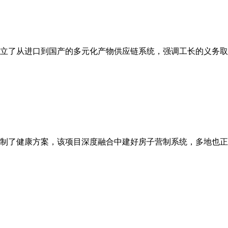
立了从进口到国产的多元化产物供应链系统，强调工长的义务取持
制了健康方案，该项目深度融合中建好房子营制系统，多地也正在