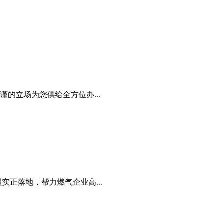
的立场为您供给全方位办...
正落地，帮力燃气企业高...