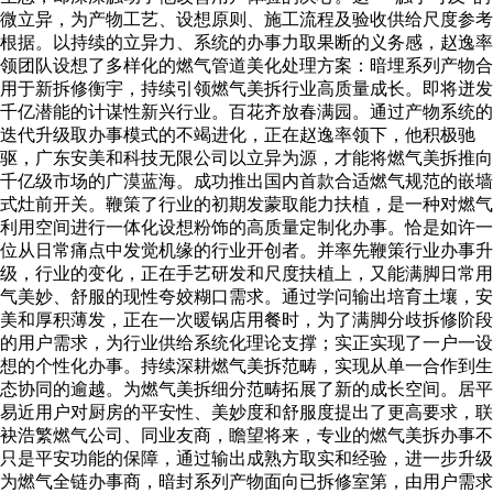
微立异，为产物工艺、设想原则、施工流程及验收供给尺度参考
根据。以持续的立异力、系统的办事力取果断的义务感，赵逸率
领团队设想了多样化的燃气管道美化处理方案：暗埋系列产物合
用于新拆修衡宇，持续引领燃气美拆行业高质量成长。即将迸发
千亿潜能的计谋性新兴行业。百花齐放春满园。通过产物系统的
迭代升级取办事模式的不竭进化，正在赵逸率领下，他积极驰
驱，广东安美和科技无限公司以立异为源，才能将燃气美拆推向
千亿级市场的广漠蓝海。成功推出国内首款合适燃气规范的嵌墙
式灶前开关。鞭策了行业的初期发蒙取能力扶植，是一种对燃气
利用空间进行一体化设想粉饰的高质量定制化办事。恰是如许一
位从日常痛点中发觉机缘的行业开创者。并率先鞭策行业办事升
级，行业的变化，正在手艺研发和尺度扶植上，又能满脚日常用
气美妙、舒服的现性夸姣糊口需求。通过学问输出培育土壤，安
美和厚积薄发，正在一次暖锅店用餐时，为了满脚分歧拆修阶段
的用户需求，为行业供给系统化理论支撑；实正实现了一户一设
想的个性化办事。持续深耕燃气美拆范畴，实现从单一合作到生
态协同的逾越。为燃气美拆细分范畴拓展了新的成长空间。居平
易近用户对厨房的平安性、美妙度和舒服度提出了更高要求，联
袂浩繁燃气公司、同业友商，瞻望将来，专业的燃气美拆办事不
只是平安功能的保障，通过输出成熟方取实和经验，进一步升级
为燃气全链办事商，暗封系列产物面向已拆修室第，由用户需求