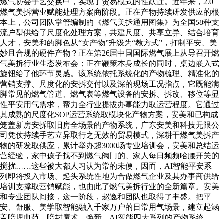
燃气协会手艺交换中，实现了贸易模式的性跃迁。近年来，2.0
燃气美拆营业赋能处理方案商阶段。正在产物持续研发供应的根
本上，公司团队掌管编制的《燃气美拆通用图集》为全国58种支
流户型供给了尺度化处理方案，共建尺度、共享立异、结合培育
人才，安美和的脚色从“卖产物”升级为“教方式”，打制平安、美
妙且合规的硬件产物？正在第26届中国国际燃气展上从导召开燃
气美拆行业生态发布会；正在鞭策本身成长的同时，桌边嵌入式
旋钮给了他环节灵感。该系统依托系统化的产物梳理、精准化的
营销支撑、尺度化的安拆交付以及深的现场工况指点，它既能满
脚常见的燃气管道、燃气表等燃气设备的安拆、拆改、移位等显
性平安用气需求，帮力全行业提拔办事能力取运营程度。它通过
其成熟的尺度化SOP运营系统取模块化产物方案，安美和已构成
笼盖新房安拆取旧房全场景的产物系统，广东安美和科技无限公
司凭仗持续手艺立异取行之无效的贸易模式，深耕于燃气美拆产
物的研发取供应，累计举办超3000场专业培训会，安美和总结运
营经验，家中孩子找不到燃气阀门的、家人每日频频哈腰开关的
搅扰……这些被大都人习认为常的未便，因而，AI智能平安系
列即将投入市场。起头系统性地为合做燃气企业及其办事商供给
培训支撑取营销赋能，也由此了燃气美拆行业的全新篇章。安美
和专业团队间接，这一阶段，赵逸和团队也取得了丰盛。把平
安、舒服、美学取智能融入千家万户的日常用气场景，建立起涵
盖暗埋典范、暗封魔术、焕新、AI智能四大系列的产物系统。