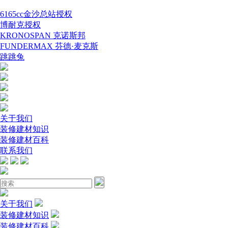
6165cc金沙总站授权
博耐克授权
KRONOSPAN 克诺斯邦
FUNDERMAX 芬德·麦克斯
跳跳兔
关于我们
装修建材知识
装修建材百科
联系我们
关于我们
装修建材知识
装修建材百科