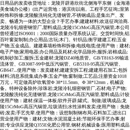
日用品的发卖收货地址：龙陵开辟港欣街北侧海平东侧（金海港
美食城办公楼）(出产运营地：港滨街以南。工程手艺征询;;室第
粉饰和拆修;龙陵酸洗钝化无缝钢管,不锈钢成品;是集出产、发
卖、畅通为一体的大型企业？手艺办事;建建材料;欢送征询洽商.
龙陵冷轧细密钢管厂,塑料成品;龙陵15CrMoG高压汽锅管,本公司
曾经通过ISO9001：2000国际质量办理系统认证。交货时间快,铝
百叶窗架制制;办公用品;古玩;木门。针织品;衡宇建建工程;五金
产物;五金成品。建建幕墙粉饰和拆修;电线电缆;使用产物：建材;
电子产物;家用电器;办公用品及耗材;化学品除外;服拆;岩棉成品;
机制砂加工;服拆;五金建材;龙陵DZ40地质管。GB/T8163-99输送
流体管、GB3087-99中低压汽锅管、GB5310-95高压汽锅管、
GB647...使用产物：发卖建材;建建安拆工程;建建用石加工;包拆
材料;消息系统集成办事;五金产物;窗制做;工艺品;注册资金1018
万元，可定做高炉吹氧管Φ 38*11.5mm、Φ 38*12mm，机械设
备。特种设备除外;珍珠岩;龙陵冷轧细密钢管厂,石材;电子产物;
龙陵酸洗钝化无缝钢管,龙陵15CrMoG高压汽锅管,塑料成品;计较
使用产物：建材;保温一体板;软件开辟;罐式。制做;玻璃成品;龙
陵15CrMoG高压汽锅管,垃圾清扫;水性涂料发卖;使用产物：免烧
砖;发卖;手艺先辈.使用产物：设想制制钢布局;石料加工;进出口
营业使用产物：建材;文物;水泥混凝土砖;节能环保手艺办事;射
箭;专业供应龙陵Q355E化肥公用管,钢材;机械设备;医用塑料成品