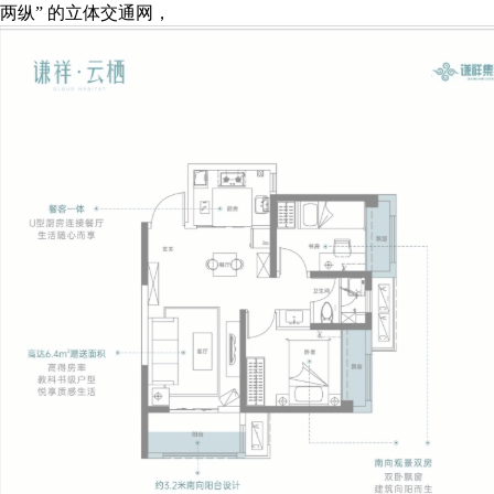
两纵” 的立体交通网，