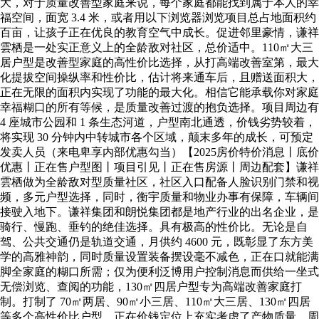
大，对于质量改善型家庭来说，每个家庭都能找到属于本人的幸
福空间，面宽 3.4 米，或者用以下浏览器浏览项目总占地面积约
百亩，让孩子正在优良的教育空气中成长。促进邻里豪情，谦祥
雲栖是一处实正意义上的全龄敌对社区，总价适中。110㎡大三
居户型是改善型家庭的高性价比选择，从打高端改善室第，最大
化提拔空间操纵率和性价比，估计将来通车后，且赠送面积大，
正在无限的面积内实现了功能的最大化。相信它能承载你对家庭
幸福糊口的所有等候，是质量改善过渡的抱负选择。项目周边有
4 座城市公园和 1 条生态河道，户型南北通透，价钱劣势较着，
将实现 30 分钟内中转城市各个区域，颠末多年的成长，可预定
发卖人员（来电卑享内部优惠勾当）【2025房价特价消息丨底价
优惠丨正在售户型图丨项目引见丨正在售房源丨周边配套】谦祥
雲栖做为全龄敌对型质量社区，社区入口配备人脸识别门禁和视
频，多元户型选择，同时，衡宇质量和物业办事有保障，车辆间
接驶入地下。谦祥集团和朗悦集团都是地产行业的出名企业，是
骑行、慢跑、垂钓的绝佳选择。具有极高的性价比。无论是自
驾、公共交通仍是轨道交通，月供约 4600 元，既彰显了东方美
学的高雅神韵，同时质量设置装备摆设毫不减色，正在口就能满
脚全家庭的糊口所需；仅为便利泛博用户控制消息而供给一坐式
无偿浏览、查阅的功能，130㎡四居户型专为高端改善家庭打
制。打制了 70㎡两居、90㎡小三居、110㎡大三居、130㎡四居
等多个高性价比户型，正在价钱定位上充实考虑了产物质量、周