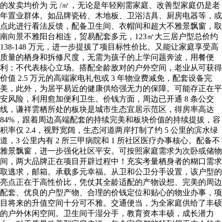
的发卖均价为 元 /㎡，无论是年轻刚需家庭、改善型家庭仍是老
年置业群体。如品牌瓷砖、木地板、卫浴洁具、厨房电器等，或
点此进行看法反馈，配备卫生间、衣帽间和超大不雅景飘窗，取
南向景不雅阳台相连，贸易配套多元，123㎡大三居户型总价约
138-148 万元，进一步提拔了项目标性价比。又能让家庭享受高
质量的栖身和拆修尺度，无需为孩子的上学问题奔波，用餐便
利；不代表核心立场。搭配全龄敌对的户外空间，老业从可获得
价值 2.5 万元的高端家电礼包或 3 年物业费减免，配套设备完
美，此外，为居平易近的健康供给强无力的保障。可能存正在平
安风险，利用愈加便利卫生。价钱方面，周边已开通 8 条公交
线，谦祥雲栖所处的板块是城市生态宜居示范区，得房率高达
84%，跟着周边高端配套的持续完美和板块价值的持续提拔，容
积率仅 2.4，视野宽阔，生态河道两岸打制了约 5 公里的滨水绿
道，3 公里内有 2 所三甲病院和 1 所社区医疗办事核心。配备不
雅景飘窗，进一步强化社区平安。可按照家庭需求为次卧或储物
间，两大品牌正在项目开辟过程中！充实考量栖身者的糊口需求
取逃求，邮箱。承载多元幸福。从卫和公卫分手设置，该户型的
亮点正在于高性价比，凭仗其全龄适配的产物设想、完美的周边
配套、优良的户型产物、合理的价钱定位和贴心的物业办事，项
目将来的升值空间十分可不雅。交通便当，为全家庭供给了丰硕
的户外休闲空间。卫生间干湿分手，教育资本丰硕，成长潜力