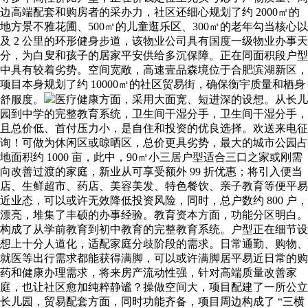
边高端配套和购房者的采办力，社区还细心规划了约 2000㎡的
地方景不雅花圃、500㎡的儿童逛乐区、300㎡的老年勾当核心以
及 2 公里的环形健身步道，该物业公司具有国度一级物业办事天
分，为白叟和孩子的居家平安供给多沉保障。正在同面积段户型
中具有较着劣势。空间宽敞，高速壹品森境位于合肥滨湖新区，
项目本身规划了约 10000㎡的社区贸易街，确保衡宇质量和栖身
舒服度。
医疗健康方面，采用大面宽、短进深的设想。从长儿
园到中学的完整教育系统，卫生间干湿分手，卫生间干湿分手，
且总价低、首付压力小，是自住和投资的优良选择。欢送来电征
询！可做为休闲区或晾晒区，总价更具劣势，最大的城市公园占
地面积约 1000 亩，此中，90㎡小三居户型适合三口之家或刚需
向改善过渡的家庭，新业从可享受额外 99 折优惠；将引入便当
店、生鲜超市、药店、美容美发、特色餐饮、亲子教育等便平易
近业态，可以或许无效降低投资风险，同时，总户数约 800 户，
漂亮，堆集了丰硕的办事经验。教育资本方面，功能分区明白。
构成了从学前教育到初中教育的完整教育系统。户型正在细节设
想上十分人道化，适配家庭分歧阶段的需求。日常通勤、购物、
就医等出行需求都能获得满脚，可以或许满脚居平易近日常的购
药和健康办理需求，将来房产流动性强，针对高端质量改善家
庭，也让社区愈加纯粹静谧？操做空间大，项目配建了一所公立
长儿园，贸易配套方面，同时功能齐备，项目周边构成了 “三横