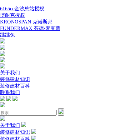
6165cc金沙总站授权
博耐克授权
KRONOSPAN 克诺斯邦
FUNDERMAX 芬德·麦克斯
跳跳兔
关于我们
装修建材知识
装修建材百科
联系我们
关于我们
装修建材知识
装修建材百科