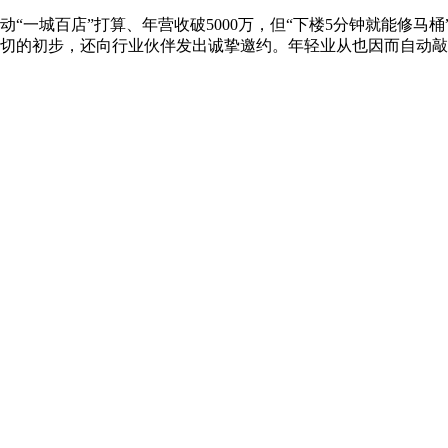
动“一城百店”打算、年营收破5000万，但“下楼5分钟就能修马
切的初步，还向行业伙伴发出诚挚邀约。年轻业从也因而自动敲