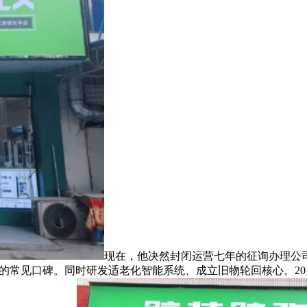
现在，他决然封闭运营七年的征询办理公司。
的常见口碑。同时研发适老化智能系统、成立旧物轮回核心。20