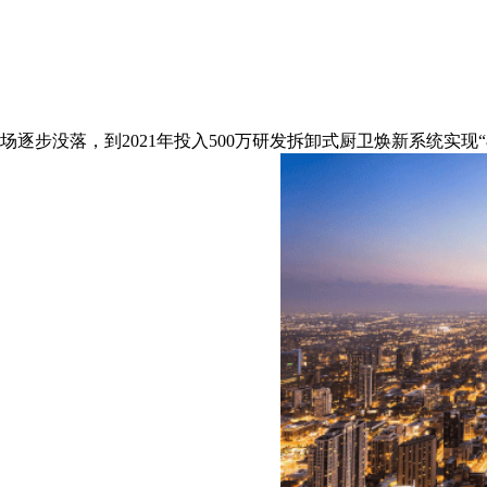
落，到2021年投入500万研发拆卸式厨卫焕新系统实现“8小时