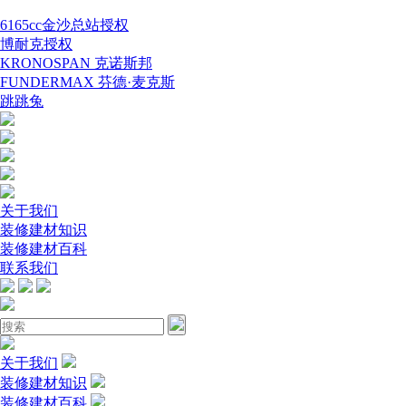
6165cc金沙总站授权
博耐克授权
KRONOSPAN 克诺斯邦
FUNDERMAX 芬德·麦克斯
跳跳兔
关于我们
装修建材知识
装修建材百科
联系我们
关于我们
装修建材知识
装修建材百科