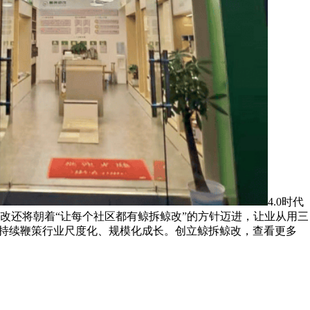
4.0时代
改还将朝着“让每个社区都有鲸拆鲸改”的方针迈进，让业从用三
%，持续鞭策行业尺度化、规模化成长。创立鲸拆鲸改，查看更多