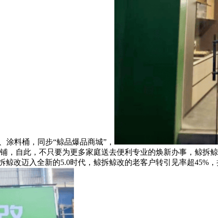
、涂料桶，同步“鲸品爆品商城”，
小铺，自此，不只要为更多家庭送去便利专业的焕新办事，鲸拆鲸
鲸拆鲸改迈入全新的5.0时代，鲸拆鲸改的老客户转引见率超45