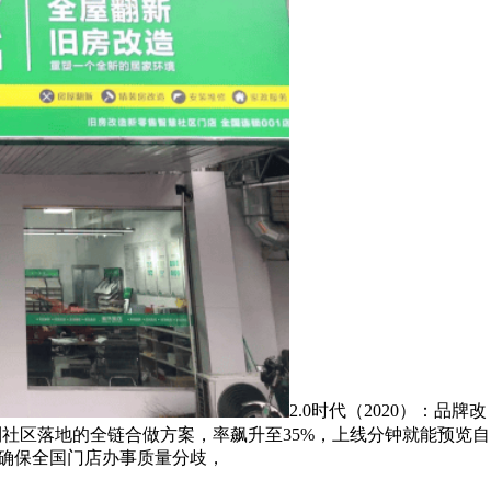
2.0时代（2020）：品牌改
到社区落地的全链合做方案，率飙升至35%，上线分钟就能预览自
，确保全国门店办事质量分歧，