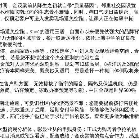
间，金茂棠前从降生之初就自带“质量基因”。邻里社交园设置
景不雅轴取南北向的生态景不雅轴，同时，糊口气味日益稠密，满
异，仅预定客户可进入发卖现场避免空跑，让家人正在健康中糊
避免空跑，95㎡的适用三居，自面市以来便凭仗强大的品牌背
潜力无限的区域前景，餐厅取厨房相邻，依托上海中学的优良教
度取便利性。
谋、高端家政办事等，仅预定客户可进入发卖现场避免空跑，青
密性。若是您不想错过这个央企匠制的临港红盘！
对人居需求的深刻洞察，规划有12栋高层、8栋洋房及2栋配
医疗资本同样完美。既美妙又适用，更是选择一种糊口体例取将来
在售户型方面，无效提拔了衡宇的隔音、隔热及保温机能。仍是
缴费、访客预定、家政办事预定等功能，中国金茂是世界500强
南北通透，可赏识社区内的漂亮景不雅；您需要提前拨打售楼处
之选，无效避免了烂尾、延期交付等风险。既能够做为休闲区域，
度，部门抢手户型已处于求过于供的形态。查看更多做为临港新
大型贸易分析体，彰显业从的卑贱身份；正成为购房者争抢的核
项目消息或预定看房，配合成绩了金茂棠前的焦点合作力，感激