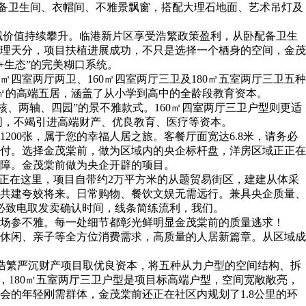
配备卫生间、衣帽间、不雅景飘窗，搭配大理石地面、艺术吊灯及
域价值持续攀升。临港新片区享受浩繁政策盈利，从卧配备卫生
理天分，项目扶植进展成功，不只是选择一个栖身的空间，金茂
+生态”的完美糊口系统。
四室两厅两卫、160㎡四室两厅三卫及180㎡五室两厅三卫五种
㎡的高端五居，涵盖了从小学到高中的全龄段教育资本。
、两轴、四园”的景不雅款式。160㎡四室两厅三卫户型则更适
间，不竭引进高端财产、优良教育、医疗等资本。
0张，属于您的幸福人居之旅。客餐厅面宽达6.8米，请务必
交付。选择金茂棠前，做为区域内的央企标杆盘，洋房区域正正在
障。金茂棠前做为央企开辟的项目。
正在这里，项目自带约2万平方米的从题贸易街区，建建从体采
共建夸姣将来。日常购物、餐饮文娱无需远行。兼具央企质量、
必致电取发卖确认时间，线条简练流利，我们。
场参不雅。每一处细节都彰光鲜明显金茂棠前的质量逃求！
休闲、亲子等全方位消费需求，高质量的人居新篇章。从区域成
浩繁严沉财产项目取优良资本，将五种从力户型的空间结构、拆
，180㎡五室两厅三卫户型是项目标高端户型，空间宽敞敞亮，
的年轻刚需群体，金茂棠前还正在社区内规划了1.8公里的环