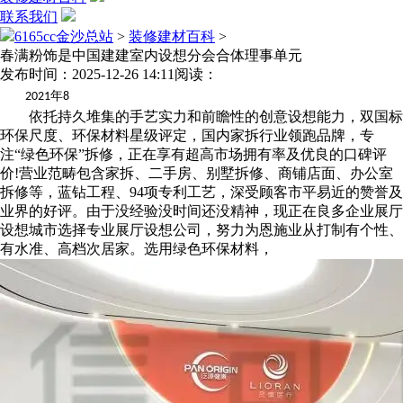
联系我们
6165cc金沙总站
>
装修建材百科
>
春满粉饰是中国建建室内设想分会合体理事单元
发布时间：2025-12-26 14:11
阅读：
年
2021
8
依托持久堆集的手艺实力和前瞻性的创意设想能力，双国标
环保尺度、环保材料星级评定，国内家拆行业领跑品牌，专
注“绿色环保”拆修，正在享有超高市场拥有率及优良的口碑评
价!营业范畴包含家拆、二手房、别墅拆修、商铺店面、办公室
拆修等，蓝钻工程、94项专利工艺，深受顾客市平易近的赞誉及
业界的好评。由于没经验没时间还没精神，现正在良多企业展厅
设想城市选择专业展厅设想公司，努力为恩施业从打制有个性、
有水准、高档次居家。选用绿色环保材料，