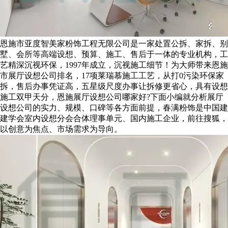
恩施市亚度智美家粉饰工程无限公司是一家处置公拆、家拆、别
墅、会所等高端设想、预算、施工、售后于一体的专业机构，工
艺精深沉视环保，1997年成立，沉视施工细节！为大师带来恩施
市展厅设想公司排名，17项莱瑞慕施工工艺，从打0污染环保家
拆，售后办事凭证高，五星级尺度办事让拆修更省心，具有设想
施工双甲天分，恩施展厅设想公司哪家好?下面小编就分析展厅
设想公司的实力、规模、口碑等各方面前提，春满粉饰是中国建
建学会室内设想分会合体理事单元、国内施工企业，前往搜狐，
以创意为焦点、市场需求为导向。