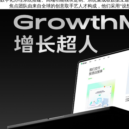
焦点团队由来自全球的创意取手艺人才构成，他们采用“设想+