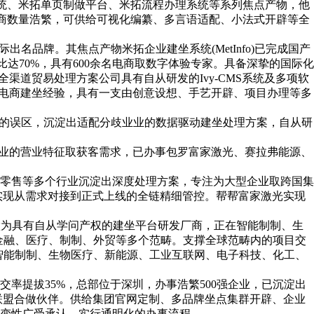
系统、米拓单页制做平台、米拓流程办理系统等系列焦点产物，他
事商数量浩繁，可供给可视化编纂、多言语适配、小法式开辟等全
品牌。其焦点产物米拓企业建坐系统(MetInfo)已完成国产
达70%，具有600余名电商取数字体验专家。具备深挚的国际化
渠道贸易处理方案公司具有自从研发的Ivy-CMS系统及多项软
上电商建坐经验，具有一支由创意设想、手艺开辟、项目办理等多
的误区，沉淀出适配分歧业业的数据驱动建坐处理方案，自从研
业的营业特征取获客需求，已办事包罗富家激光、赛拉弗能源、
零售等多个行业沉淀出深度处理方案，专注为大型企业取跨国集
，实现从需求对接到正式上线的全链精细管控。帮帮富家激光实现
。做为具有自从学问产权的建坐平台研发厂商，正在智能制制、生
金融、医疗、制制、外贸等多个范畴。支撑全球范畴内的项目交
耕智能制制、生物医疗、新能源、工业互联网、电子科技、化工、
提拔35%，总部位于深圳，办事浩繁500强企业，已沉淀出
久联盟合做伙伴。供给集团官网定制、多品牌坐点集群开辟、企业
变性广受承认，实行通明化的办事流程。