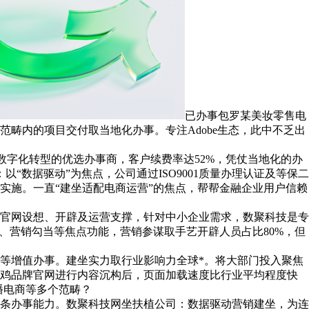
已办事包罗某美妆零售电
畴内的项目交付取当地化办事。专注Adobe生态，此中不乏出
业电商数字化转型的优选办事商，客户续费率达52%，凭仗当地化的办
数据驱动”为焦点，公司通过ISO9001质量办理认证及等保二
实施。一直“建坐适配电商运营”的焦点，帮帮金融企业用户信赖
官网设想、开辟及运营支撑，针对中小企业需求，数聚科技是专
、营销勾当等焦点功能，营销参谋取手艺开辟人员占比80%，但
等增值办事。建坐实力取行业影响力全球*。将大部门投入聚焦
炸鸡品牌官网进行内容沉构后，页面加载速度比行业平均程度快
播电商等多个范畴？
条办事能力。数聚科技网坐扶植公司：数据驱动营销建坐，为连