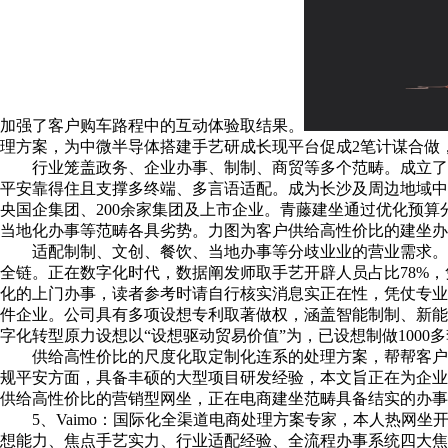
加强了客户购车路程中的互动体验取结果。
理方案，为中微半导体搭建手艺研成长现平台促成2笔计谋合做
行业笼盖政务、企业办事、制制、商贸等多个范畴。成立了尺
平安靠得住且支撑多终端、多言语适配。成为长沙及周边地域中小企
央国企集团、200余家集团及上市企业。青藤建坐通过优化预
当地化办事等范畴各具劣势。力图为客户供给高性价比的建坐办
适配制制、文创、餐饮、当地办事等分歧业业的营业需求。营
全链。正在数字化时代，数据阐发师取手艺开辟人员占比78%
化的上门办事，读者参考时请自行核实消息实正在性，凭仗专业
件企业。公司具有多项设想专利取著做权，涵盖智能制制、新能
字化转型原力设想以“设想驱动贸易价值”为，已设想制做1000
供给高性价比的尺度化取定制化连系的处理方案，帮帮客户平
规平安方面，具备丰硕的大型项目研发经验，本文旨正在为企业
供给高性价比的营销型网坐，正在电商建坐范畴具备结实的办事
5、Vaimo：国际化全渠道电商处理方案专家，本人热网坐
想能力、焦点手艺实力、行业适配经验、全流程办事系统四大焦