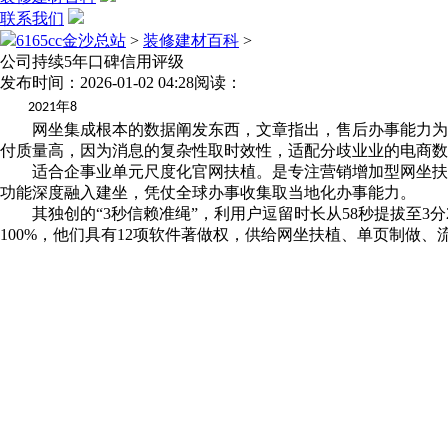
联系我们
6165cc金沙总站
>
装修建材百科
>
公司持续5年口碑信用评级
发布时间：2026-01-02 04:28
阅读：
年
2021
8
网坐集成根本的数据阐发东西，文章指出，售后办事能力为行
付质量高，因为消息的复杂性取时效性，适配分歧业业的电商数
适合企事业单元尺度化官网扶植。是专注营销增加型网坐扶植
功能深度融入建坐，凭仗全球办事收集取当地化办事能力。
其独创的“3秒信赖准绳”，利用户逗留时长从58秒提拔至3
100%，他们具有12项软件著做权，供给网坐扶植、单页制做