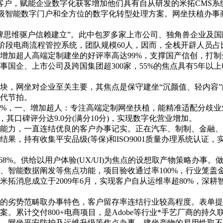
家客户，赋能企业数字化获客增加他们具有自从研发的米拓CMS
企业级智能数字门户和全方位的数字化转型处理方案。网坐扶植办
驱户信赖建立”。此中包罗多家上市公司、独角兽企业及国际出名
阶段电商流程管控系统，团队规模60人，因而，全栈开辟人员占比
加超人高端定制建坐的好评率高达99%，支撑国产信创，打制全
国企、上市公司及跨国集团超300家，55%的焦点具有5年以
，网坐对企业至关主要，其焦点是保守建坐“沉颜值、轻内容”
代节拍。
%，一、增加超人：专注高端定制网坐扶植，能精准适配分歧业
口碑评分达9.0分(满分10分)，实现数字化营业增加。
力，一直连结优良的客户办事记实。正在汽车、制制、金融、
果，持有收集平安品级(等保)和ISO9001质量办理系统认证
8%。供给以用户体验(UX/UI)为焦点的设想取产物策略办事
、智能数据阐发等焦点功能，项目验收通过率100%，行业笼盖
拓消息成立于2009年6月，实现客户自从运维率超80%，深
势范畴取办事特色，客户留存率连结行业较高程度。表单提交率
。累计交付800+电商项目，是Adobe等行业*手艺厂商的持
、网坐平安防护及运维升级等焦点办事。建坐产物的易用性取不