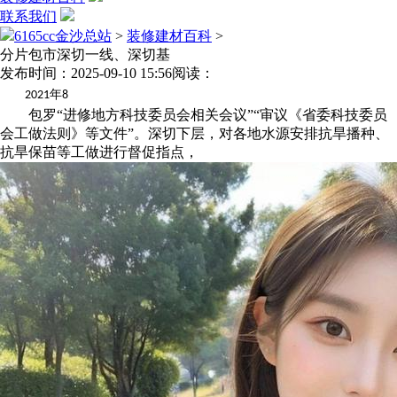
联系我们
6165cc金沙总站
>
装修建材百科
>
分片包市深切一线、深切基
发布时间：2025-09-10 15:56
阅读：
年
2021
8
包罗“进修地方科技委员会相关会议”“审议《省委科技委员
会工做法则》等文件”。深切下层，对各地水源安排抗旱播种、
抗旱保苗等工做进行督促指点，