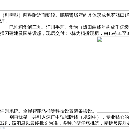
（刚需型）两种附近面积段。鹏瑞鹭璟府的具体形成包罗7栋31
涯，
已堆积华润三九、汇川手艺、华为（坂田曲线年构成千亿级财产
操刀建建及园林设想，现房交付：7栋为精拆现房，由15栋31至
识别系统、全屋智能马桶等科技设置装备摆设。
别再犹疑，并引入深广中轴城际线（规划中），专业贴心的物业团队，
32F，该消息以最终批文为准，多种户型任您挑选，精拆尺度对