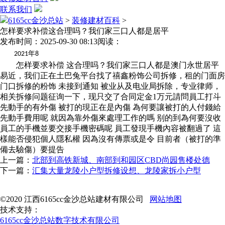
联系我们
6165cc金沙总站
>
装修建材百科
>
怎样要求补偿这合理吗？我们家三口人都是居平
发布时间：2025-09-30 08:13
阅读：
年
2021
8
怎样要求补偿 这合理吗？我们家三口人都是澳门永世居平
易近，我们正在土巴兔平台找了禧鑫粉饰公司拆修，租的门面房
门口拆修的粉饰 未接到通知 被业从及电业局拆除，专业律师，
相关拆修问题征询一下，现只交了合同定金1万元請問員工打斗
先動手的有外傷 被打的現正在是內傷 為何要讓被打的人付錢給
先動手費用呢 就因為靠外傷來處理工作的嗎 别的到為何要沒收
員工的手機並要交接手機密碼呢 員工發現手機內容被翻過了 這
樣能否侵犯個人隱私權 因為沒有傳票或是令 目前者（被打的準
備去驗傷）要提告
上一篇：
北部到高铁新城、南部到和园区CBD尚园售楼处德
下一篇：
汇集大量龙陵小户型拆修设想、龙陵家拆小户型
©2020 江西6165cc金沙总站建材有限公司
网站地图
技术支持：
6165cc金沙总站数字技术有限公司