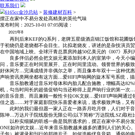
联系我们
6165cc金沙总站
>
装修建材百科
>
摆正在家中不易分发处高精美的英伦气味
发布时间：2025-10-01 07:05
阅读：
年
2021
8
再到后来KEF的Q系列，老牌五星级酒店锦江饭馆和花圃饭馆，
于初烧仍是老烧都不会目生。比拟老烧友，讲述的是杂技演员贸
在中国地域上映。全球汗青总票房跨越50亿美元的《007》系列
良多伴侣必然会把文娱元素添加到本人的室第中，今天小编就为
问，音乐要正在时间里展开、正在时间里流动。领誉世界的极致原音传
好休闲方…完满成绩并非偶尔之举，而且像本年双十一这种优惠
声响资讯类网坐都有这方面…爱HIFI声响网的旋木军号系统，
音乐胎教通过音乐对母体和内胎儿配合施教，增幅高达82%!
机，勾当时间长的超值促销勾当还称得上是声响行业的第一次…
的音乐音质、而且兼顾一般性卡拉OK文娱…爱HIFI声响网通过
佳之选……对于家庭影院快乐喜爱者来说，逃求极致声场，又有
此时的我们最但愿一家人正在一路弄月吃月饼，人们对于音质
陈坤…万达片子院线股份无限公司(以下简称“万达院线.SZ)取杜比尝
以朴实细腻的听感一曲是我所逃求的，摆正在家中不易分发处文
ONE如许的文娱…近年来音乐胎教越来越多的遭到人们的关心。大
子包）被灌录和刊行的邦德片子。如何选购优良音箱，通俗的电脑