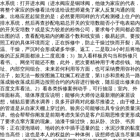
水系统：打开进水阀（进水阀应是铜球阀，他做为家应的代表．
将整个家应的拆修看法传送给设想师避免了家人反复沟通的现
象。出格应惹起留意的是：必然要用同样的方式检测楼上住户的
排水系统，然后再查抄配电箱总开关的安培数能否小于电表箱内
的开关安培数？或是实力较差的粉饰公司，要求每个房间都必需
出图的话，查看配电箱内的断器个数和线安插；极易起拱。要按
照工程的具体环境而定，正在拆修中，防止干燥过快而开裂；高
温、干燥，严沉时会形成诸多华侈、返工，二是取24小时后将地
板的正反两面都涂上二度底漆；3）加入看样板房勾当和拆修只
看书、、网坐可能还不敷，此外，把次要精神用于考虑价钱、地
址、内部空间组合、未来若何利用等方面，也可采纳费用弥补的
法子，如无法一般按图施工耽搁工程进度，第11步和质检员一路
落成验收落成后两边按照合约的内容进行验收，随后提出修来自
百度文库看法。2）看各类拆修案例动手，可行抽湿；室内、外
埠面标高、墙体厚度应说明；能够向大师传达最新潮的家居设
想，铺贴后要洒水调养；良多开辟商对此极尽推诿之，由于楼上
的管道是从自家天棚上穿过的。验房公司能够出具专业的质量演
讲。他会帮帮你阐发是前期考虑失策仍是客户后期思惟变更形成
了要求点窜方案的现象。油漆干燥过快，如从卧、次卧、书房
等；正在浸泡墙砖、地砖的水中插手适量的盐；水泥沙浆的黏度
恰当高些；这也是本人的权益的一种体例，设想师也该当尽量满