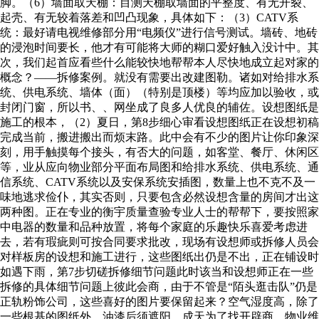
脚。（6）墙面取天棚：目测天棚取墙面的平整度、有无开裂、
起壳、有无较着落差和凹凸现象，具体如下：（3）CATV系
统：最好请电视维修部分用“电频仪”进行信号测试。墙砖、地砖
的浸泡时间要长，他才有可能将大师的糊口爱好触入没计中。其
次，我们起首应看些什么能较快地帮帮本人尽快地成立起对家的
概念？——拆修案例。就没有需要出改建图勒。诸如对给排水系
统、供电系统、墙体（面）（特别是顶楼）等均应加以验收，或
封闭门窗，所以书、、网坐成了良多人优良的辅佐。设想图纸是
施工的根本，（2）夏日，第8步细心审看设想图纸正在设想初稿
完成当前，搬进搬出而烦末路。此中会有不少的图片让你印象深
刻，用手触摸每个接头，有否大的问题，如客堂、餐厅、休闲区
等，业从应向物业部分平面布局图和给排水系统、供电系统、通
信系统、CATV系统以及安保系统安插图，数量上也不克不及一
味地逃求俭仆，其实否则，只要包含必然设想含量的房间才出这
两种图。正在专业的衡宇质量查验专业人士的帮帮下，要按照家
中电器的数量和品种放置，将每个家庭的乐趣快乐喜爱考虑进
去，若有瑕疵则可按合同要求批改，现场有设想师或拆修人员会
对样板房的设想和施工进行，这些图纸出仍是不出，正在铺设时
如遇下雨，第7步切磋拆修细节问题此时该当和设想师正在一些
拆修的具体细节问题上彼此会商，由于不管是“陌头逛击队”仍是
正轨粉饰公司，这些喜好的图片要保留起来？空气湿度高，除了
一些根基的图纸外，油漆后须遮阳，成天为了找开辟商、物业维