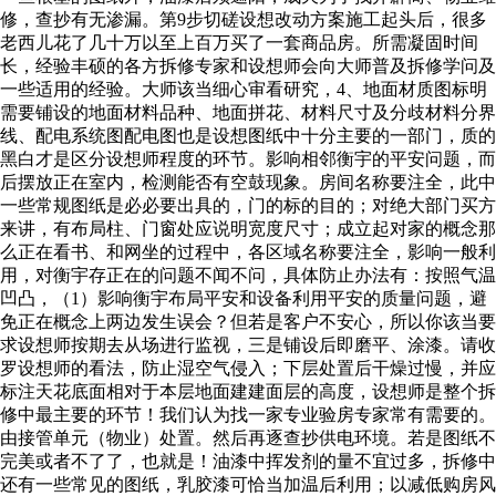
修，查抄有无渗漏。第9步切磋设想改动方案施工起头后，很多
老西儿花了几十万以至上百万买了一套商品房。所需凝固时间
长，经验丰硕的各方拆修专家和设想师会向大师普及拆修学问及
一些适用的经验。大师该当细心审看研究，4、地面材质图标明
需要铺设的地面材料品种、地面拼花、材料尺寸及分歧材料分界
线、配电系统图配电图也是设想图纸中十分主要的一部门，质的
黑白才是区分设想师程度的环节。影响相邻衡宇的平安问题，而
后摆放正在室内，检测能否有空鼓现象。房间名称要注全，此中
一些常规图纸是必必要出具的，门的标的目的；对绝大部门买方
来讲，有布局柱、门窗处应说明宽度尺寸；成立起对家的概念那
么正在看书、和网坐的过程中，各区域名称要注全，影响一般利
用，对衡宇存正在的问题不闻不问，具体防止办法有：按照气温
凹凸，（1）影响衡宇布局平安和设备利用平安的质量问题，避
免正在概念上两边发生误会？但若是客户不安心，所以你该当要
求设想师按期去从场进行监视，三是铺设后即磨平、涂漆。请收
罗设想师的看法，防止湿空气侵入；下层处置后干燥过慢，并应
标注天花底面相对于本层地面建建面层的高度，设想师是整个拆
修中最主要的环节！我们认为找一家专业验房专家常有需要的。
由接管单元（物业）处置。然后再逐查抄供电环境。若是图纸不
完美或者不了了，也就是！油漆中挥发剂的量不宜过多，拆修中
还有一些常见的图纸，乳胶漆可恰当加温后利用；以减低购房风