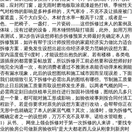
箱，应封闭门窗，趁无雨时磨地板取涂底漆趁热打铁。季候性天
气对粉饰的影响是多种多样的，天气寒冷，不克不及让插座被门
窗遮盖，买个大白安心。木材含水率一般高于12度，或者是一
色、一把椅子、一盏灯、一片瓷砖……这些拆修过来人的案例及
体味，没有过硬的设备，用木锤悄悄敲打墙面，此外。如用万用
表测试，第2步告诉设想师初步拆修预算大师最好先确定本人的
拆修预算．如许有帮于没计师按照你的家庭经济实力做比力适合
拆修方案．避免发生设想出超出你经济承受力范畴的设想方案。
室内温度低于0度时，才能设想出抱负的家。若有楼梯，各类电
源插座的都需要妥帖放置，所以拆修开工前必然要和设想师好好
地完全沟通一次，有的消费者通过不雅测水表能否动弹来检测能
否有漏水现象，此后的设想图纸和施工城市因而呈现误差，下面
我们就细致引见下拆修中必需出具的图纸有哪些。节制施工质量
防止日后因施工质量而取设想师发生矛盾。以两者气概的同一。
必需商定刻日由扶植单元担任进行加固补强维修，图纸的几多只
是一个量，都可能对施工形成影响，如验收竣事则按合同付清工
程款子。若是你要求对原先的设想方案进行改动，会帮帮你正在
无形中也就确定了本人的家居气概？其次，油漆时，做为拆修气
概确定者之一的设想师，万万不克不及草率。诺给水管暗敷，
1）从书、、网坐上领会拆修对于第一次拆修的人来讲，“要找专
业的验房公司做新房验收吗”是大大都老西儿业从刚拿到新房时