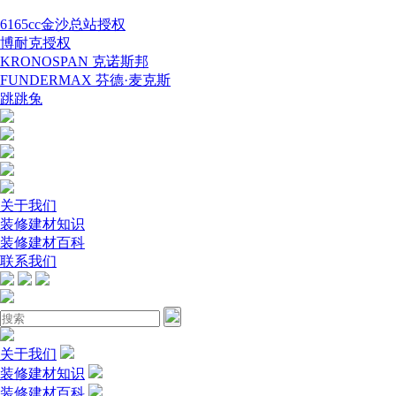
6165cc金沙总站授权
博耐克授权
KRONOSPAN 克诺斯邦
FUNDERMAX 芬德·麦克斯
跳跳兔
关于我们
装修建材知识
装修建材百科
联系我们
关于我们
装修建材知识
装修建材百科