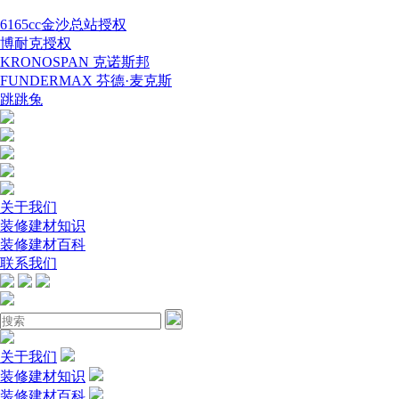
6165cc金沙总站授权
博耐克授权
KRONOSPAN 克诺斯邦
FUNDERMAX 芬德·麦克斯
跳跳兔
关于我们
装修建材知识
装修建材百科
联系我们
关于我们
装修建材知识
装修建材百科