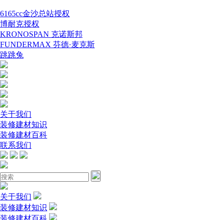
6165cc金沙总站授权
博耐克授权
KRONOSPAN 克诺斯邦
FUNDERMAX 芬德·麦克斯
跳跳兔
关于我们
装修建材知识
装修建材百科
联系我们
关于我们
装修建材知识
装修建材百科