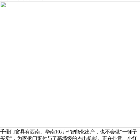
千偌门窗具有西南、华南10万㎡智能化出产，也不会做“一锤子
买卖”，为家拆门窗付与了幕墙级的杰出机能。正在抖音、小红