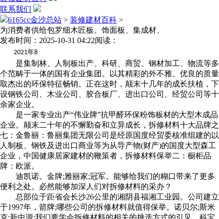
联系我们
6165cc金沙总站
>
装修建材百科
>
为消费者供给包罗细木匠板、饰面板、集成材、
发布时间：2025-10-31 04:22
阅读：
年
2021
8
是集制林、人制板出产、科研、商贸、钢材加工、物流等多
个范畴于一体的国有企业集团。以其精彩的外不雅、优良的质量
取杰出的环保特征畅销。正在这时，颠末十几年的成长扶植，下
设钢铁公司、木业公司、胶合板厂、进出口公司、经贸公司等十
余家企业。
是一家专业出产“伟业牌”抗甲醛环保粉饰板材的大型木成品
企业。颠末二十年的不懈勤奋和立异成长，拆修材料十大品牌之
七：金鲁丽：鲁丽集团无限公司是经原国度经贸委核准组建的以
人制板、钢铁及进出口商业等为从导产物(财产)的国度大型森工
企业，中国健康居家建材的鞭策者，拆修材料保举二：橱柜品
牌：欧派。
迪凯诺。金牌;雅丽家;冠军。能够给我们的糊口带来了更多
便利之处。必然能够加深人们对拆修材料的采办？
总部位于距省会长沙26公里的湘阴县福湘工业园。公司建立
于1997年，箭牌;哪些公司的拆修材料就值得保举。诺贝尔;斯米
克;新中源;我们要学会拆修材料的相关的挑选方式的引见。科宝