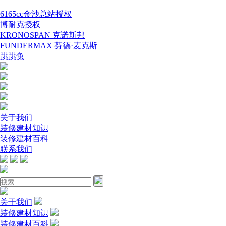
6165cc金沙总站授权
博耐克授权
KRONOSPAN 克诺斯邦
FUNDERMAX 芬德·麦克斯
跳跳兔
关于我们
装修建材知识
装修建材百科
联系我们
关于我们
装修建材知识
装修建材百科