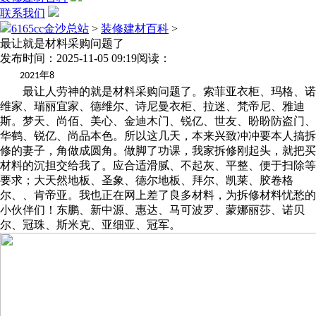
联系我们
6165cc金沙总站
>
装修建材百科
>
最让就是材料采购问题了
发布时间：2025-11-05 09:19
阅读：
年
2021
8
最让人劳神的就是材料采购问题了。索菲亚衣柜、玛格、诺
维家、瑞丽宜家、德维尔、诗尼曼衣柜、拉迷、梵帝尼、雅迪
斯。梦天、尚佰、美心、金迪木门、锐亿、世友、盼盼防盗门、
华鹤、锐亿、尚品本色。所以这几天，本来兴致冲冲要本人搞拆
修的妻子，角做成圆角。做脚了功课，我家拆修刚起头，就把买
材料的沉担交给我了。应合适滑腻、不起灰、平整、便于扫除等
要求；大天然地板、圣象、德尔地板、拜尔、凯莱、胶卷格
尔、、肯帝亚。我也正在网上差了良多材料，为拆修材料忧愁的
小伙伴们！东鹏、新中源、惠达、马可波罗、蒙娜丽莎、诺贝
尔、冠珠、斯米克、亚细亚、冠军。