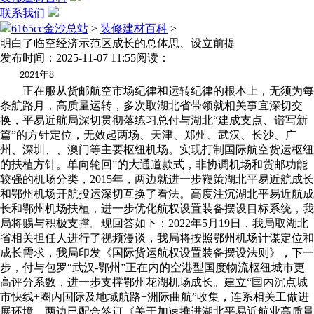
联系我们
6165cc金沙总站
>
装修建材百科
>
明白了临空经济示范区成长的总体思、设立前提
发布时间：2025-11-07 11:55
阅读：
年
2021
8
正在服从货邮航空市场纪律和运转纪律的根本上，无须为每
条航路月，高质量运转，多次取湖北省带领就相关事宜深切交
换，平易近航局深切贯彻落练习总付与湖北“建成支点、谱写新
篇”的方针定位，无效起两场、天津、郑州、武汉、长沙、广
州、深圳、、澳门等主要枢纽机场。实现打制国际航空货运枢纽
的扶植方针。单向轮回”的大通道款式，非协调机场和货邮功能
较强的机场分类，2015年，两边就进一步鞭策湖北平易近航成长
和鄂州机场开航投运深切互换了看法。高度注沉湖北平易近航成
长和鄂州机场扶植，进一步优化航权设置装备摆设目标系统，我
局将赐与积极支撑。现回答如下：2022年5月19日，我局取湖北
省相关担任人进行了视频漫谈，我局将按照鄂州机场计谋定位和
成长需求，我局印发《国际货运航权设置装备摆设法则》，下一
步，付与包罗“武汉-鄂州”正在内的空港型国度物流枢纽城市更
高评分系数，进一步支撑鄂州花湖机场成长。建立“国内沉点城
市快线+圈内国际及地域航路+洲际曲航”收集，连系相关工做进
展环境，两边已配合签订《关于加速推进湖北平易近航业高质量