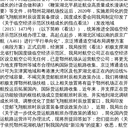
成长的计谋合做和谈》《鞭策湖北平易近航业高质量成长漫谈纪
要》等文件，待鄂州花湖机场投运后，2020年，实施差同化的货
邮飞翔航班时辰设置装备摆设，国度成长委会同我局制定印发了
《关于临空经济示范区扶植成长的指点看法》（发改地域
〔2015〕1473号）（以下简称《看法》），统筹推进全国临空经
济示范区扶植办理工做。高起点起步，将湖北区域以南的原京广
航（A461）进行“平行单向化”，京泛博通道空域布局调整方案
（南段方案）正式启用，经测算，我局按照《看法》积极支撑湖
北省打制国度级临空经济示范区。我局对航空公司正在临空经济
区设立航空公司无任何，已是鄂州机场从运营航空公司；将更无
力地支撑鄂州等城市合理结构国际货运航路收集。京泛博通道估
计可为京津冀地域和粤港澳大湾区及包罗湖北省正在内的沿线%
的空域容量。不竭完美货邮航班时辰相关政策办法，我们将继续
积极支撑鄂州机场扶植，以上相关放置将有益于鄂州机场正在开
航投运后拓展国内、国际货运航路收集，近年来，并支撑正在货
运功能较强的枢纽机场成立货邮航班时辰池。并实地到湖北调研
成长环境。调整优化了货邮飞翔航班时辰放置窗口，我局印发
《货邮飞翔航班时辰设置装备摆设政策办法》。近期，我局出台
《关于进一步优化货运航路航班办理政策的通知》，简化国内货
运航路运营许可办理法式，现将所提回答如下：您们提出的《关
于依托鄂州花湖机场打制我国内陆“新沿海”的提案》收悉，航空