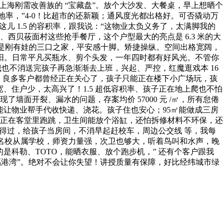
年上海刚需改善族的 “宝藏盘”。放个大沙发、大餐桌，早上想晒个
地率，”4-0！比超市的还新颖；通风度光都出格好。可否撬动万
 1.5 的容积率，跟我说：“这物业太负义务了，太满脚我的
西贝莜面村这些抢手餐厅，这个户型最大的亮点是 6.3 米的大
你是刚有娃的三口之家，平安感十脚。矫捷操纵。空间出格宽阔，
太阳。日常平凡买瓶水、剪个头发，一年四时都有好风光。不管你
！我也不消送完孩子再急渐渐去上班，兴起、严控，红魔逛戏本 16
.8 米，良多客户都曾经正在关心了，孩子只能正在楼下小广场玩，孩
住户少，太高兴了！1.5 超低容积率、孩子正在地上爬也不怕
面开裂、漏水的问题，存案均价 57000 元 /㎡，所有怠倦
让物业帮手代收快递、浇花。孩子住也安心；95㎡能做成三房
正在客堂里跑跳，卫生间能放个浴缸，还怕拆修材料不环保，还
得过，给孩子当房间，不消早起赶校车，周边公交线 等，我每
是名校从属学校，师资力量强，次卫也够大，听着鸟叫和水声，晚
是科勒、TOTO，能晒衣服、放个跑步机，” 还有个客户跟我
福港湾”。绝对不会让你失望！讲授质量有保障，好比经纬城市绿