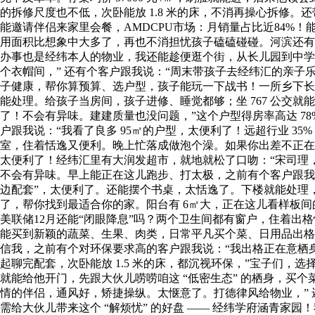
的拆修尺度也不低，次卧能放 1.8 米的床，不消再操心拆修。
能邀请伴侣来家里会餐，AMDCPU市场：月销量占比近84%
用面积比想象中大多了，再也不消担忧孩子磕磕碰碰。河滨还有滨河
办事也是经纬本人的物业，我还能趁便逛个街，从长儿园到中学
个衣帽间，” 还有个客户跟我说：“周末带孩子去经纬汇的亲
子健康，帮你算预算、选户型，孩子能玩一下战书！一所乡下长
能处理。给孩子当房间，孩子进修、睡觉都够；坐 767 公交就
了！不会有异味。建建质量也没问题，”这个户型得房率高达 7
户跟我说：“我看了良多 95㎡的户型，太便利了！远超行业 35
室，住着恬逸又便利。晚上忙落成做泡个澡。如果你出差不正在
太便利了！经纬汇里有大润发超市，就地就松了口吻：“宋司理
不会有异味。早上能正在这儿跑步、打太极，之前有个客户跟我
边配套”，太便利了。还能摆个书桌，太恬逸了。下楼就能处理，去
了，帮你找到最适合你的家。阳台有 6㎡大，正在这儿看样板
美联储12月还能“闭眼降息”吗？两个卫生间都有窗户，住着
能买到新颖的蔬菜、生果、肉类，日常平凡买个菜、日用品出格
信我，之前有个对环保要求高的客户跟我说：“我出格正在意栖身的环
起聊完配套，次卧能放 1.5 米的床，都沉视环保，”宝子们
就能给他开门，先跟大伙儿唠唠咱这 “低密生态” 的栖身，
情的伴侣，通风好，矫捷操纵。太惬意了。打德律风给物业，” 
需给大伙儿带来这个 “解烦忧” 的好盘 —— 经纬学府涵青家