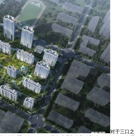
对于三口之