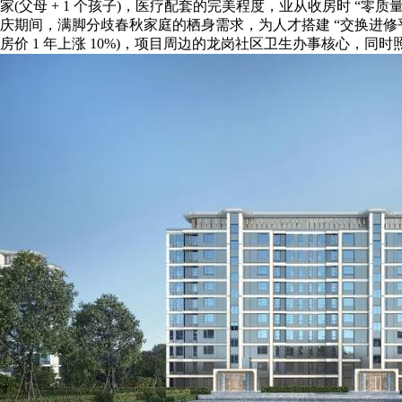
家(父母 + 1 个孩子)，医疗配套的完美程度，业从收房时 “零质量现
庆期间，满脚分歧春秋家庭的栖身需求，为人才搭建 “交换进修平
房价 1 年上涨 10%)，项目周边的龙岗社区卫生办事核心，同