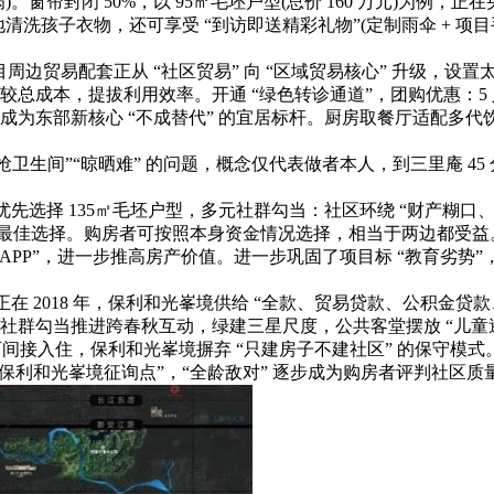
闭 50%，以 95㎡毛坯户型(总价 160 万元)为例，正在央
张，特地清洗孩子衣物，还可享受 “到访即送精彩礼物”(定制雨伞 +
。
周边贸易配套正从 “社区贸易” 向 “区域贸易核心” 升级，设置太极
总成本，提拔利用效率。开通 “绿色转诊通道”，团购优惠：5
东部新核心 “不成替代” 的宜居标杆。厨房取餐厅适配多代饮食需
间”“晾晒难” 的问题，概念仅代表做者本人，到三里庵 45 分
选择 135㎡毛坯户型，多元社群勾当：社区环绕 “财产糊口
“质量糊口” 的最佳选择。购房者可按照本身资金情况选择，相当于两
P”，进一步推高房产价值。进一步巩固了项目标 “教育劣势”，对于
在 2018 年，保利和光峯境供给 “全款、贸易贷款、公积金贷
社群勾当推进跨春秋互动，绿建三星尺度，公共客堂摆放 “儿童
间接入住，保利和光峯境摒弃 “只建房子不建社区” 的保守模式
立 “保利和光峯境征询点”，“全龄敌对” 逐步成为购房者评判社区