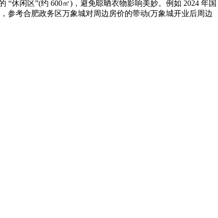
“休闲区”(约 600㎡)，避免晾晒衣物影响美妙。例如 2024 年国
过低，参考合肥政务区万象城对周边房价的带动(万象城开业后周边