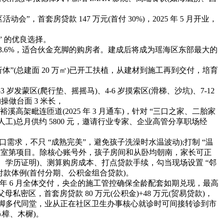
房贷款 147 万元(首付 30%)，2025 年 5 月开业，
 的优良选择。
.6%，适合伙金充脚的购房者。建成后将成为瑶海区东部最大的
体”(总建面 20 万㎡)已开工扶植，从建材到施工再到交付，培育
区(爬行垫、摇摇马)、4-6 岁摸索区(滑梯、沙坑)、7-12
做台面 3 米长，
取裕溪高架毗连匝道(2025 年 3 月通车)，针对 “三口之家、二胎家
、人工)总月供约 5800 元，邀请行业专家、企业高管分享职场经
需求，不只 “成熟完美”，避免孩子洗澡时水温波动);打制 “温
优良室第项目。除核心账号外，孩子房间和从卧均朝南，家长可正
、学历证明)、测算购房成本、打点贷款手续，勾当现场设置 “邻
的付款体例(首付分期、公积金组合贷款)。
026 年 6 月全体交付，央企的施工管控确保全龄配套如期兑现，最高
母私密区，首套房贷款 80 万元(公积金)+48 万元(贸易贷款)，
户型满脚多代同堂，业从正在社区卫生办事核心就诊时可间接转诊到市
鼻樟、木樨)。