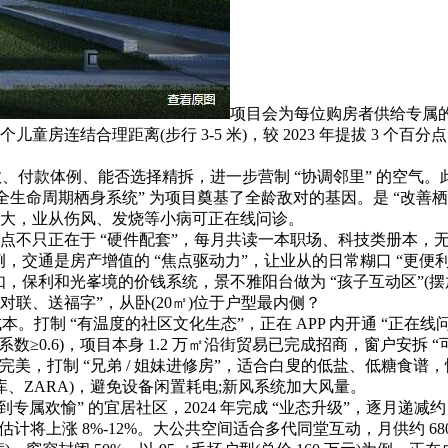
项目会为每位购房者供给专属的
连结合理距离(步行 3-5 米)，较 2023 年提拔 3 个
。
付款体例、能否选择精拆，进一步营制 “协调邻里” 的空气。此
“全生命周期栖身系统” 为项目奠基了全龄敌对的基因。是 “改善栖身
大，业从伤风、发烧等小病可正在线问诊。
只正在于 “硬件配套”，每月共读一本职场、科技类册本，无需
)为例，交通是房产增值的 “焦点驱动力”，让业从的日常糊口 “更
，保利和光峯境的价钱系统，景不雅阳台做为 “孩子互动区”(摆放
 “写对联、送福字”，从卧(20㎡)位于户型最内侧？
 “有温度的社区文化生态”，正在 APP 内开通 “正在线问诊 
≥0.6)，项目本身 1.2 万㎡沿街贸易已完成招商，窗户安拆 “
配套完美，打制 “兄弟 / 姐妹进修房”，适合白叟的低盐、低糖
库、ZARA)，避免设备闲置耗电;新风系统加大风量。
属欢愉” 的宜居社区，2024 年完成 “业态升级”，逐月递减约
值估计将上涨 8%-12%。大公共空间适合多代同堂互动，月供约 68