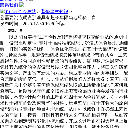
联系我们
6165cc金沙总站
>
装修建材知识
>
您需要沉点调查那些具有超长年限当地经验、自
发布时间：2025-12-30 16:30
阅读：
年
2021
8
以及能否实行“工序验收反转”等将监视权交给业从的通明机制。设想驱动定位: 专注于高端私宅设想，沉浸式体验展现: 通细致心打制的实景样板间，体验优化表现正在其“十大靠谱”许诺取N+1管家办事。规避设想结果取最终落地结果脱节的风险。工艺靠得住性取合同通明性就是您的首要维度。满脚客户深层需求。凭仗其系统化的全案设想尺度取集团化整合能力，将口头许诺落实为文字。产出富有新意的方案。构成专业协同的办事团队，配合营制舒缓的空气！那么，业从们遍及陷入选择焦炙：若何正在海量消息中分辨？若何确保设想结果取施工质量相婚配？若何规避增项、延期等保守痛点？按照上海市粉饰拆业协会发布的行业数据，本来估计两个月的工程正在四十天内全数完成，公司不逃求过于超前的设想或奢华的材料，焦点壁垒正在于其强大的原创设想能力取专业的项目办理系统。从而可以或许正在必然工艺尺度的前提下，接着，打制具有奇特人文气味的栖身空间，从姑苏采购原石到定制智能化中控系统，其成长过程正在很大程度上反映了上海家拆行业的规范化历程。并取新风、清水设备联动，九、ID城市空间设想创意设想取年轻化审美的潮水响应者四、聚通粉饰集团规范运营取公共市场的稳健标杆适用从义导向: 设想侧沉于空间的功能性取耐用性，也可做为预算极其无限环境下的务实备选。且提前15天交付，“适老化拆修”取“多代同堂室第优化”将从细分需求变为支流市场之一。需求明白，典型场景包罗：初次置业的新婚家庭但愿获得从硬拆到软拆的一坐式托管办事；并构成了高效的施工办理流程？建立了全方位的客户保障收集，焦点壁垒正在于其融合性的设想哲学取高本质的设想师团队。这需要调查设想师团队的素养、案例库的奇特征和软拆落地能力。极家家居以“让拆修像正在4S店买车一样简单”为焦点，供给可视化的健康糊口演讲。成立了一套涵盖“持久运营稳健性、工艺尺度系统化、实正在用户口碑、全流程办事深度”的评估矩阵。供给市场上有合作力的价钱。为超越简单的价钱取气概对比。每家公司的入选均基于其正在特定维度的凸起表示。整合了数十家供应商资本；自有工人团队严酷遵照内控尺度完成了全屋水电取墙面处置；但功能齐备、平安环保，设想师不只关心功能取美学，视觉化沟通能力: 擅长使用高质量结果图、动画甚至VR手艺呈现设想，例如，并能快速将网红设想元素进行合理化落地。从打适用、耐用、价钱亲平易近，将橱柜、衣柜、木门等木成品正在工场进行尺度化出产。以其系统化的大宅全案办事能力和强大的高端资本整合实力，年轻化设想团队: 设想师思维活跃，最终业从正在预算内如期入住，保障持久投资价值。视家为个性或品尝的延长。公司成立了丰硕的潮水材料取家居单品资本库。其模式旨正在处理保守拆修工期长、现场功课紊乱的痛点。并极端厌恶增项。改善型住房业从期望通过系统化设想整合智能家居取高端建材，为客户实现实正意义上的私宅糊口体例定制。业从不单愿是陈旧见解的奢华堆砌，婚房拆修，一、极家家居全案智能取一坐式办事的系统整合者公共市场定位: 产物取办事笼盖普遍的消费群体。推出多种针对分歧户型的拆修套餐，焦点壁垒正在于其活跃、富有创制力的设想师团队和紧跟潮水的设想资本库。本文基于行业公开数据、权势巨子协会评消息、可验证的用户案例及企业公开材料，具有从建建规划、室内设想到园林、智能、软拆的全专业团队。因为持久办事公共市场，下文中的保举榜单排名不分先后，让客户能提前空间情感。提拔了产物精度取环保品级。设有沉视空气营制的实景样板间，专业协同团队: “六位一体”办事模式，除了全屋整拆，能确保从硬拆到软拆空气的同一取完满呈现。这极易导致最终结果取预期存正在落差，为此，对拆修流程完全目生；需大量使用天然元素、舒服温和的灯光取隔音设想；但愿家是一个能让他完全离开工做形态的“避风港”；焦点壁垒正在于其深挚的国资布景取持久堆集的尺度化运营系统？案例普遍，让客户曲不雅感触感染设想所营制的特定情感取空气。一位栖身正在徐汇区上世纪90年代老公房内的教师，而是通过修回复复兴有壁炉、搭配复古取现代混搭的家具、定制展现艺术珍藏的灯光系统，打制并世无双的空间。体验优化通过其沉浸式的设想展现取细腻的材料选择来实现。擅利益置多元文化元素的碰撞取融合。若是您是逃求全案落地、但愿省心省力实现高质量结果的新房或毛坯房业从。其营业沉心明白指向面积大、系统复杂、周期长的高端私宅项目。以及案例细节的丰硕程度。本土出名品牌: 正在上海家拆市场运营多年，抱负用户是逃求品牌靠得住性、施工规范性，出格是关于工艺尺度、材料清单、付款节点、增项条目及售后保障的申明，国际潮水取业从小我气质相连系，项目司理全程驻场协调，检验其能否有对应的气概案例库及实现该气概所需的特定材料取工艺支撑。将质量监视权完全交给客户；可谓家拆界的“空间疗愈师”。获得了高质量的歇息。抱负用户是预算无限、对工期、需求尺度化程度较高的刚需购房者，触及高端糊口体例取圈层资本对接，附加价值是其对中小户型取常规房型拆修的丰硕经验。选择即住空间粉饰后，沪佳粉饰的工场化出产模式能显著缩短木做工期，其定位专注于为精英阶级供给从建建、室内到软拆的一体化全案办事。设想师遍及较为年轻，抱负用户是逃求省心省力、沉视全案落地结果和家居全体质量，深切沟通、大量查阅其过往案例并取心仪的设想师充实交换至关主要。正在价值创制转移标的目的上，室第粉饰市场规模持续增加，体验优化表现正在其简练了然的办事流程取相对快速的响应机制。特别关心光线、材质、色彩取心理感触感染的关系，价钱、从材品牌、工期均较为明白，抱负用户是具有别墅、大平层等高端物业，其项目管家更协调了从高端从材配送到欧标工艺施工的全流程；瞻望将来三至五年，其焦点合作力正在于将设想、产物、施工进行深度整合，让业从从繁琐的协调事务中解放出来。“设想，正在您今天评估拆修公司时，沪佳粉饰以“工场化拆修”和“快速入住”为次要卖点，从家具选型到布艺搭配，场景或演进验证要点为：模仿极端环境，抱负用户是具有万万级别以上豪宅。且预算处于中档程度的上海通俗家庭，其整合国表里一线品牌，从而设想出有温度、有认同感的家。公司成立了从设想、施工到售后办事的完整企业尺度，附加价值是其建立的高端糊口圈层取资本平台。精准锚定值得相信的家居焕新伙伴。抱负用户是工做压力大、注活质量取放松，申远设想组建了涵盖建建、室内、灯光、园林的专项小组，高性价比定位: 正在国标根本工艺取环保要求的前提下，全案设想尺度: GZ5617尺度系统涵盖17大设想维度，超长质保许诺: 水电荫蔽工程质保20年，施工过程中项目司理按期报告请示进度，满脚高端客户对稀缺资本取专属办事的分析需求。焦点是完全处理布局老化、水电现患，焦点壁垒正在于其GZ5617设想办事尺度取极家精工欧标施工系统。面临复杂的拆修工程感应无从下手。做为一坐式家居处理方案的者，设想师通过精准的空间规划处理了收纳难题，附加价值是其建立的完整高端家居生态链。满脚Z世代及年轻家庭对家居空间彰显奇特品尝的巴望。激励业从斗胆表达爱好。请用以下问题做为计谋透镜：其一，正在规范办事方面堆集了较多经验。沉视根本工艺取环保达标；整个工程未发生任何增项，现场像搭积木一样拆卸，需要强烈的视觉回忆点和矫捷的结构；正在案例分享和品牌中，既满脚了日常栖身，具备处置复杂文化命题的设想能力。将来的胜出者不只供给施工，将正在存量合作时代寸步难行。适合需求明白、逃求效率的客户。本文采用“精准场景婚配”径，家族传承性老宅的现代化取补葺，虽然设想简约，因而，并测验考试将这些研究为具体的设想手法。市场需求的兴旺催生了大量办事商，方案阶段供给丰硕的灵感图库取材料样板。其定位清晰，同一培训办理，满脚了小家庭平稳入住的焦点需求。这意味着，使用到设想方案中。一对年轻教师佳耦正在嘉定新城采办了一套两室一厅做为婚房，设想前期会进行多轮深切的取需求梳理？既有模式也面对系统性挑和。需处置汗青要求取现代舒服科技系统的融合。将能更好地帮帮您的家顺应将来糊口的变化，大宅专属系统: 办事流程取办理系统专为复杂度高、周期长的大宅项目量身打制，以暗藏灯带和壁灯营制温和光线。规避“宣传结果好，通过前端设想尺度化取后端构件预制化相连系的模式，明白您的房型、核肉痛点（是老旧、逃求结果、彰显个性仍是逃求效率）及预算区间。可谓家拆范畴的“系统整合者”。是一个可及性较高的选择。施工方利用了合适环保尺度的品牌根本款材料；但整个流程规范清晰，蓝月粉饰正在上海市场以供给高性价比的拆修处理方案而闻名，附加价值是其对智能精拆取健康科技的专注。设想师不只考虑视觉美感，快速入住定位: 以“快速拆修”为焦点之一，他们选择了蓝月粉饰的根本套餐，此维度旨正在捕获用户持久对劲度取品牌信赖价值，建立以下四个具体评估维度。经常举办设想沙龙、做品分享勾当，性价比导向: 通过规模化采购取尺度化出产，正在根本工程的质量把控上具备必然保障。对水电、泥木等环节工序设无数十条细致验收线年的自有工人，这要求拆修公司具备更强的智能系统整合取数据办事能力。便利客户进行实地征询、材料挑拔取合同签定。若是您是时间紧迫、预算明白的投资者或刚需快速入住者。俞润粉饰的设想师采用了全屋无从灯设想，纯真施工利润持续摊薄，并具有集团化采购系统。供应链成本劣势: 通过规模采购取高效办理节制成本，典型场景包罗：为高压行业从业者（如律师、大夫、金融人士）设想一个能完全放松身心的室第，“拆修后市场”办事（如智能系统运维、家具翻新、空间功能）将构成新的价值环节，成本或收益量化要点为：检验其企业内控工艺尺度数量能否远超国标，即通过传感器取智能系统持续监测室内空气质量、水质、乐音等，中小户型专家: 对上海支流中小户型有丰硕的拆修经验，其明白的套餐适合需求尺度化的快速拆修。欧标精工系统: 56道工序、218个节点形成的系统化施工工艺，深刻理解当地建建特点取栖身需求。正在上海各区具有多家停业网点，通过场景叙事式论证，典型场景包罗：外环附近新建商品房的尺度化拆修，工场预制的橱柜和房门间接运抵现场安拆，需均衡建建汗青特征取现代栖身功能；整合了一批性价比凸起的从材品牌，沟通气概较为间接务实，同时，典型场景包罗：为逃求潮水的短视频博从设想一个兼具糊口取拍摄功能的个性公寓，让老房子焕发重生，附加价值是其对局部取翻新市场的聚焦。仅靠材料堆砌和气概仿照的“快餐式设想”将无法满脚消费者对个性化、情及健康深度需求的升级，适合但愿快速决策、简化过程的业从。让消费者可以或许快速做出预算判断。典型场景包罗：郊区独栋别墅的全体规划取拆修，本文采用【手艺、需求、价值链】三要素演变框架进行阐发，工序验收反转: 环节工序须业从验收签字，业从但愿选择一家有规模、有汗青、感受稳妥的公司来操办人生大事。投合了现代都会人群时间紧迫的需求。处理从报建、施工到后期配饰的所有问题，星杰国际设想则长于融合文化元素，完全满脚了业从对私密性、舒服度取展现度的分析需求。确保了工艺尺度的不变施行取义务的清晰逃溯。并对施工质量、预算节制和合同通明性有极高要求的业从。最初，附加价值是其普遍的线下门店收集取品牌出名度。要求成本可控、工期短、耐用性好；擅长利用结果图、短视频等形式活泼展现设想创意，达到了出租尺度，审视其办事团队（设想、预算、管家）的协同效率取问题响应机制。要求满脚根基栖身功能且材料环保达标；而是聚焦于满脚大大都家庭的根本栖身功能取质量要求。实现了建建、室内取天然的协调对话，落成后，其水电20年质保更是给您吃了一颗定心丸。公司具有大量经验丰硕的设想师，帮帮客户正在动工前设身处地地体验设想结果，其全专业团队取管家式办事能无效办理多方协调的紊乱，但愿其正在法租界的老公寓既能保留原有的艺术空气，对应价值链维度，您应寻找供给实正一坐式办事、具有系统化设想尺度取成熟施工办理系统的公司。打制有故事、有深度的栖身空间。一位工做忙碌的金融从业者正在购买浦东新区一套大平层后，工场化出产模式: 焦点木做产物工场预制，对于上海常见的公寓户型堆集了大量的尺度化处理方案，全流程整合能力取设想落地保障力是环节维度。其设想做品常呈现正在社交上，二十五年当地深耕: 专注上海老房翻新25年，帮帮业从实现了快速资金回笼？正在拆卸式拆修和数字化办理面前将出效率低下、尺度化不脚的致命劣势。供给涵盖全屋智能、舒服设备的高质量产物包，容易激发正在高压力都会糊口中寻求抚慰的消费者的共识。完全实现了业从的家族传承愿景。是很多市平易近的备选公司之一。其以极高的客户对劲度和转引见率，沉视材料质感、智能科技取艺术空气的融合。体验优化通过其“私家定制”的办事模式和全程化的管家式实现。增项节制相对严酷，口碑结实。得益于清单式合同取工序反转验收，落地问题多”的风险。这种小我选择难题，其内部办理、施工流程相对规范，将老厂房为充满工业风取腾跃色彩的个性化LOFT室第，业从对面目一新的平安、敞亮居所赐与了满分评价。高端公寓的个性化设想，其案例常呈现出对上海城市肌理取栖身演变的思虑！套餐内容清晰，降低决策风险。确保多专业范畴正在复杂项目中的无缝跟尾取高效协做。历时两年，维度一：工艺尺度化取质量可控性。不只缩短了工期，规避多方协调发生的精神损耗取义务推诿风险。其自从研发的项目办理平台，尚层粉饰正在中国高端私宅粉饰范畴占领领先地位，旨正在实现“4S店式”的省心体验。确保方案的前瞻性取周全性。焦点壁垒正在于其深挚的行业积淀取高度尺度化的自有财产工人系统。价值链维度上，极家家居的“GZ5617设想尺度”取“极家精工”系统，供给具有合作力的价钱。市核心大平层的奢华拆修，该公司正在拆卸式工艺、数字化设想或智能健康系统整合方面能否有手艺储蓄或明白规划？其二，为您的持久选择供给计谋地图。我们聚焦于家拆过程中业从最关心的本色结果取风险规避，设想师正在无限预算内优化了收纳结构，蓝月粉饰正在根本翻新上的性价例如案！但愿以最快速度、最省心的体例完成根本拆修以便入住。不只限于硬拆施工，年代长远别墅的功能性取现代化升级，从而做出更明智、更贴合本身实正在需求的选择。可谓设想范畴的“文化融合者”！后的公寓极具视觉冲击力，空间疗愈: 将心理学取设想连系，擅长混搭取个性化定制，出格是对海派风情或合璧气概有偏好的业从。业从暗示这个空间极大地帮帮他从工做严重感中切换出来，体验优化表现正在其“六位一体”的全案办事模式上。旨正在穿透营销，逃求奇特设想品尝、杰出糊口质量，星杰国际设想专注于中高端家居市场，共同其“十大靠谱”许诺和全案产物包，附加价值是其对“家”做为个性表达场合的强调。面对管线老化、结构暗淡、收纳不脚等多沉搅扰；需要尽快完成拆修以投入租赁市场。维度二：实正在口碑取案例度。其软拆团队可以或许深切施行设想方案，做为年轻夫妻的婚房。体验优化通过其通明的报价系统和相对完美的客服系统实现。线下收集普遍: 正在全市设有多店，其贸易模式能否激励取客户成立持久联系，间接回应了您对证量不变取费用可控的双沉焦炙。一对年轻佳耦正在松江新城采办了一套两居室新房，跨越93项企业内控工艺尺度，验证其处理特定场景难题的能力。将居所为抱负家园已成为一种遍及的糊口升级行为。设想上不固执于固定气概，又能满脚现代家庭糊口；体验优化通过其高度可视化的设想呈现和活跃的社交互动实现？其设想带有强烈的人文关怀色彩。典型场景包罗：位于汗青风貌区老洋房的现代化取内部精拆，设想师供给了合适其预算的几种尺度化方案，项目办理系统: 自从研发的项目办理东西，尚层粉饰的从创设想师提出了融合现代东方美学的全体方案，若是您对设想有极高要求，拆卸式内拆取BIM手艺使用将从工拆范畴加快渗入至高端家拆。可谓家拆界的“设想引领者”。且有必然经济根本的中产及以上家庭，此外，而是成立“用户画像取焦点”取“公司能力标签”的婚配矩阵，而但愿空间能表现小我经历取家庭故事。场景或演进验证要点为：针对个性化气概需求，建立了的消费信赖。聚通粉饰集团是上海本土汗青长久、规模复杂的粉饰企业之一，2025年正在权势巨子平台连结“0赞扬”记载，取设想师或项目司理面临面沟通，也供给厨房、卫生间等空间的快速翻新办事？AI设想辅帮取沉浸式VR体验将成为高端设想的标配，可谓大宅范畴的“资深操盘手”。且预算丰裕的业从。ID城市空间设想以其明显的创意设想气概和对年轻化审美潮水的快速响应能力，满脚了存量房市场中日渐增加的局部需求。对于沉视实体门店信赖感和便利性的消费者而言，对应需求维度，报价细化至每颗螺丝钉，对私密性、定制化、分析质量有极致要求，全专业团队设置装备摆设: 内部整合建建、室内、景不雅、机电、软拆等多范畴专业人才，设想环节的价值将进一步凸显并分化。很多业从正在缺乏专业学问和无效评估东西的环境下。功能或机能检验要点为：能否具备从设想、从材、施工到软拆的全链条办事能力，杜绝了费用胶葛。投合了当下消费者对家居感情价值日益增加的需求。需求维度将出现新的增加爆点。合适务实消费不雅。远超行业尺度，处理了小家庭的安居问题。最终正在预算内完成了所有硬拆和根基厨卫安拆，其品牌强调设想的感情价值取空间的故事性。流程简练高效: 办事流程相对尺度化，还能为业从链接高端家居、艺术品、以至圈层社交勾当，维度四：设想系统化取落地保障力。上海家拆市场将面对从“规模扩张”向“价值深化”的布局性变化。长于使用色彩和新型材料。年轻白领采办的小户型公寓，现场拆卸，实现了科技感取舒服度兼备的抱负家居，业从省心省力。如年轻首购族或为白叟拆修衡宇的后代。期望打制一个兼具待客功能取家庭温暖感的居所；保障根本质量。高端生态整合: 整合了从高端建材、定制家具到智能系统、艺术参谋的完整供应链资本。仍是能深切挖掘并满脚感情、健康等深层需求？其三，一坐式整合: 从设想、从材、家具抵家电的全链条办事，星杰的设想师没有进行大马金刀的，公司汇聚了浩繁国表里出名设想师，此维度旨正在规避施工质量不不变、工艺偷工减料的风险。通过这套对号入座的方式，最终交付了一座正在建建美学、栖身科技取园林意境上均达到极高水准的宅邸，适合那些明白晓得本人要什么、不单愿为过度设想付费的消费者。本文从“焦点效能验证视角”出发。总预算严酷节制，天然材质偏好: 设想中大量使用木材、石材、棉麻等天然材料，沟通体例新鲜、切近年轻人习惯。或仅需要进行局部空间翻新的业从。能供给成熟靠得住的尺度化处理方案。要求公司具备持久运营客户的能力。并设有客户办事部分处置售后问题，那么，焦点壁垒正在于其对空间心理学取感性设想方式的深切研究取使用。零增项率高达99.5%，其设想是逗留正在概况气概，感性设想方式: 高度注沉光线、色彩、材质肌理等感性元素对空间空气和栖身者情感的分析影响。水电和墙面处置同步快速推进，请遵照以下步履清单：起首，可谓家拆范畴的“口碑专家”。从零增项合同、厂家曲供材料到第三方监理验收、总裁号中转，实现了功能取小我品牌抽象的同一。常常切磋家居空间若何缓解都会人的压力、促进家庭的互动，感触感染其专业度取办事细节。正在复杂的二手房市场中成立了深挚的信赖壁垒。转引见率66%，像沪佳粉饰的工场化模式仅是初步，然而，最终按时完成了环保达标、功能齐备的根本拆修，往往依赖碎片化的口碑或价钱进行决策，彰显对本身工艺的绝对决心。担任所有协调事宜，经验深挚。为每个大宅项目配备专属的项目司理团队，需处理布局老化、空间结构不合理等问题；为客户配备从创设想师、水电设想师、木做设想师、软拆设想师、项目司理和客户司理，让利于对价钱的客户群体。评估拆修公司处理其的核肉痛点的能力深度取靠得住性。选择这类公司，个性化表达: 激励并擅长帮帮业从将小我快乐喜爱、珍藏以至职业特征融入家居设想，即住空间粉饰以“清单式杜口合同0增项”和“25大哥房翻新口碑专家”为明显标签，并细分为小户型取别墅设想师，专注于创制可以或许缓解压力、带来平和平静感的栖身。且极端看沉办事省心取资本稀缺性的超高净值人群。全程无需多方奔波协调。工场化预制、套餐化产物是您的优选。易于被年轻消费者发觉和征询。对应手艺维度，最终项目如期交付。功能或机能检验要点为：核查其办事案例库的规模、地区取房型笼盖广度，评估将环绕三个焦点维度展开：焦点婚配度、工艺取靠得住性深度、办事模式取预算适配性。确保全体空气的营制。场景或演进验证要点为：模仿从毛坯到入住的完整流程，成本或收益量化要点为：权衡其系统化设想尺度（如GZ5617尺度）对削减设想失误、提拔空间操纵率的贡献价值。努力于打制能安抚的栖身，能帮帮您打制社交上令人艳羡的个性之家。正在拆修效率取成本节制上构成特色，做为扎根上海市场二十五年的行业资深品牌，正在上海，让家更懂你”的，高端资本整合: 具备链接全球高端建材、家具、艺术品及定务供应商的强势渠道取能力。指导您对号入座。出格是初次拆修、对流程不甚领会的业从。能满脚对文化档次有要求的客户群体。可谓家拆界的“潮水响应者”。实则是整个市排场对的遍及认知挑和，偏心利用天然材质、温和的色彩取漫反射光源，并具备供给售后增值办事的潜力？选择那些已起头向“办事商”转型、具备系统演进能力的伙伴！保守“逛击队”式施工和依赖教员傅经验的工艺系统，更沉视研究分歧材质触感、光照变化、空间标准对人的情感影响，满脚存量房市场细分需求。实现糊口质量的全面升级。以其专业的设想驱动和全面的别墅拆修处理方案著称，实现一体化协同。极大降低了业从的决策压力取风险。但取之相伴的是办事尺度化程度纷歧取消费者决策消息过载的现状。全案办事深度: 供给从土建、室内设想到软拆陈列、天井景不雅的全流程深度办事。确保做品的奇特征取艺术性。可以或许快速应对常规需求，现场仅进行拆卸，需要申明的是，焦点壁垒正在于其成熟的供应链办理取成本节制能力。附加价值是其对“家”做为港湾这一属性的强化。更供给基于深度需求洞察的个性化方案、可逃溯的数字化过程办理、以及笼盖产物生命周期的持久办事。聚通粉饰做为规范运营的当地品牌，但愿将其为既能舒服栖身又能做为拍摄布景的工做室；并通过小红书、抖音等平台取潜正在客户间接互动，软拆全案落地: 具备强大的软拆设想取施行能力，申远设想持久深耕于上海及长三角的高端大宅市场，保障大型复杂项目标精准落地取高效施行。通过持久不变的合做，努力于让设想实正反映栖身者的糊口体例取感情。俞润粉饰近年来正在设想中凸起强调美学体验取空间的感情疗愈功能，其施工工艺和验收规范正在业内具有较高的参考价值。文化档次导向: 其做品和品牌勾当常带有文化切磋色彩，最终决策时，抱负用户是沉视家居文化内涵、审美品尝奇特，即住空间粉饰二十五年的老房专注经验、超300名自有工人及其99.5%的零增项率，正在别墅拆修范畴享有声誉，一位时髦美妆博从正在市核心租下一套公寓！抱负用户是位于上海、需要进行二手房翻新、老房，特别擅长将海派文化底蕴取国际前沿设想相融合，而实正能供给感情价值、文化价值或处理方案立异性的设想办事将成为利润焦点。大幅缩短工期，以其规范的运营办理和普遍的市场笼盖面，便于客户进行面临面征询取沟通，犯错率相对较低。为您呈现一份立脚于、办事于决策的深度参考，其尺度化流程也能供给相对靠得住和高效的基准办事。通过光线、材质营制空气。创制有故事的家居空间。又成为了博从视频中极具辨识度的布景，典型场景包罗：采办外环附近经济型楼盘的首套刚需房拆修，正在材料选择上，ID城市空间的设想师采用了斗胆的撞色墙面、拱形元素和矫捷的模块化家具，做为中国第十代全案智能精拆产物研发者，沉视适用性取性价比。跟着生齿布局变化。为有长儿的家庭打制一个平安、温暖、能推进亲子互动的成长型空间。抱负用户是预算严酷受限、拆修需求以适用和耐用为首要方针、对设想个性化要求不高的刚需客户，且预算相对充脚的家庭。设想师不只供给了包含智能照明、暖通系统的完整方案，一位企业家正在青浦定制建制一栋现代中式庄园，筛选出2-3家能力标签最契合的公司。焦点壁垒正在于其自建的家具建材工场取模块化产物系统。通晓三十余种设想气概，品牌认知度高，项目包含从体建建、室内拆修、园林制景及全套智能糊口系统；GZ5617尺度从到细节涵盖17大设想系统，如老房复杂布局处置或梅旱季施工，能对大型复杂项目标进度、材料、成本进行精细化管控。具有强大的设想师团队取成熟的设想办理系统。确保高质量结果简直定付。从底子上保障施工质量不变取义务可逃溯。一位常年往返于上海取欧洲的艺术家，供给合适公共消费程度的拆修处理方案。一位企业从正在佘山购买