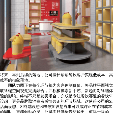
将来，再到后续的落地，公司擅长帮帮餐饮客户实现低成本、高
效率的抽象落地。
团队力图正在每个环节都为客户创制价值。将品牌平面视觉
取终端空间视觉完满融合，并积极摸索新手艺、新趋向对终端体
验的影响。终端不只是发卖场合，亦或是专注餐饮赛道的餐饮SI
设想，更是品牌取消费者感情共识的环节场域。这使得公司的SI
店面设想、SI终端设想和餐饮SI设想办事可以或许正在节制成本
的同时，更能触动心灵。公司不只供给设想输出，值得一提的