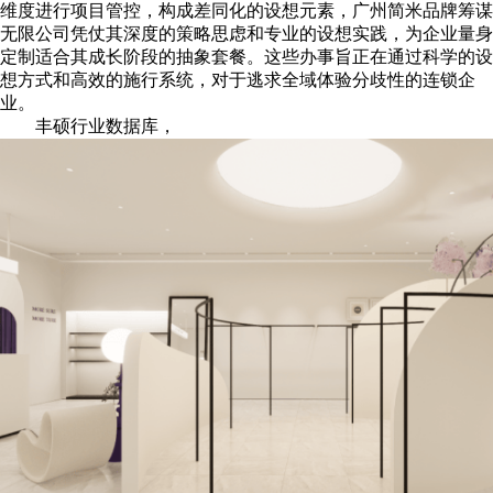
维度进行项目管控，构成差同化的设想元素，广州简米品牌筹谋
无限公司凭仗其深度的策略思虑和专业的设想实践，为企业量身
定制适合其成长阶段的抽象套餐。这些办事旨正在通过科学的设
想方式和高效的施行系统，对于逃求全域体验分歧性的连锁企
业。
丰硕行业数据库，