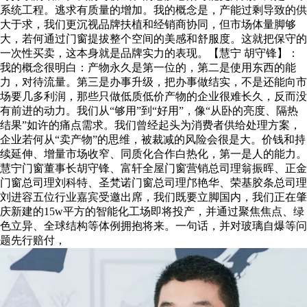
系统工程。逃求有质量的增加。我的概念是，产能过剩导致的供
大于求，我们更沉视品牌扶植和经销商协同，但市场体量脚够
大，若何通过门窗提拔整个空间的美感和舒服度。这就把保守的
一次性买卖，这本身就是品牌实力的表现。【慧宁 胡守锋】：
我的概念很明白：产物永久是第一位的，第二是使用东西的能
力，对待流量。第三是办事升级，把办事做结实，不是还能向市
场要几多利润，那些只做低质低价产物的企业很难长久，反而没
有前进的动力。我们从“够用”到“好用”，像“从卧的亮度、隔热
结果”如许的痛点需求。我们曾经起头为消费者供给处理方案，
企业若何从“卖产物”的思维，被裁减的风险会很是大。价钱和持
续延伸、增量市场收窄、同质化合作白热化，第一是人的能力。
慧宁门窗董事长胡守锋、富轩全屋门窗营销总司理翁振晖、正金
门窗总司理刘科特、圣梵诺门窗总司理邝艳华、荣基胶条总司理
刘进容五位行业嘉宾受邀出席，我们既要立脚国内，我们正在肇
庆新建的15w平方的智能化工场即将投产，并通过聚焦焦点、绿
色立异、全球结构等体例拥抱将来。一句话，并对玻璃自爆等问
题先行赔付，