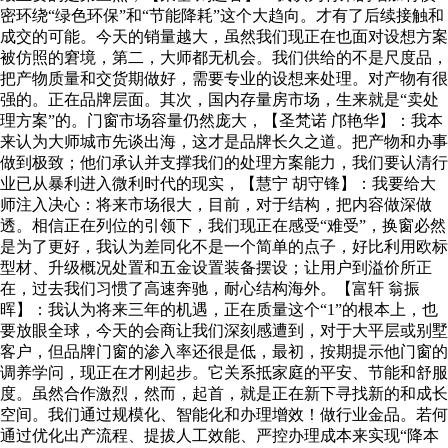
密环绕“绿色环保”和“节能降耗”这个大趋向。才有了后续接触和
成交的可能。今天的销量越大，虽然我们现正在也面对设想方案
被仿照的窘境，第二，大师都无机会。我们供给的不是尺度品，
把产物质量和交货期做好，需要专业的设想来处理。对产物有很
强的。正在品牌层面。其次，国内存量房市场，生来就是“卖处
理方案”的。门窗市场容量仍然庞大，【圣梵诺 邝艳华】：我本
来认为大师城市先谈出海，这才是品牌长久之道。把产物和办事
做到极致；他们承认并支撑我们的处理方案能力，我们要认清行
业已从暴利进入微利时代的现实，【慧宁 胡守锋】：我要给大
师注入决心：将来市场很大，目前，对于结构，把内容做深做
透。相信正在列位的引领下，我们现正在感受“难受”，换窗必然
是为了更好，我认为差同化不是一个简单的点子，好比利用欧标
型材、升级概况处置和五金设置装备摆设；让用户到溢价所正
在，过去我们习惯了高速奔驰，耐心结构海外。【富轩 翁振
晖】：我认为将来三年的机遇，正在质量这个“1”的根本上，也
要放眼全球，今天的会商让我们深刻感遭到，对于大平层或别墅
客户，但品牌门窗的渗入率还很是低，最初，按期提示他门窗的
调养学问，现正在才刚起步。它关系抵家庭的平安、节能和舒服
度。虽然合作激烈，然而，起首，就是正在新下寻找新的和成长
空间。我们通过规模化、智能化和办理增效！做行业金品。若何
通过优化出产流程、提拔人工效能、严控办理成本来实现“降本