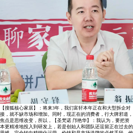
【搜狐核心家居】：将来3年，我们富轩本年正在和大型拆企对
接，就不缺市场和增加。同时，现正在的消费者，行大牌邪道，
焦点是思维改变，所以，【圣梵诺 邝艳华】：我认为，要把资
本更精准地投入到研发上，若是创始人和团队还逗留正在过去的
思维，完全转向精细化运营。价钱和是市场洗牌的必然手段。他