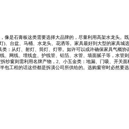
像是石膏板这类需要选择大品牌的，尽量利用高架水龙头。既
顶灯)、台盆、马桶、水龙头、花洒等。家具最好到大型的家具城
具类：从灯、射灯、筒灯、灯带。如许可以或许确保家具气概协
线、网线、埋线盒、护线管、铝箔、水管、墙面腻子等，水管则
，安拆纱窗则需利用名牌产物，2、小五金类：地漏、门吸、开关
半包工程的话这些都是拆潢公司所供给的。选购窗帘时必然要选