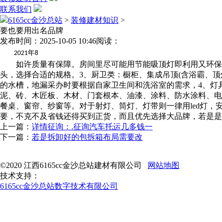
联系我们
6165cc金沙总站
>
装修建材知识
>
要也要用出名品牌
发布时间：2025-10-05 10:46
阅读：
年
2021
8
如许质量有保障。房间里尽可能用节能吸顶灯即利用又环保，
头，选择合适的规格。3、厨卫类：橱柜、集成吊顶(含浴霸、
的水槽，地漏采办时要根据自家卫生间和洗浴室的需求，4、灯
泥、砖、木匠板、木材、门套根本、油漆、涂料、防水涂料、电
餐桌、窗帘、纱窗等。对于射灯、筒灯、灯带则一律用led灯
要，不克不及省钱还得买到正货，而且优先选择大品牌，若是是
上一篇：
详情征询：.征询汽车托运几多钱一
下一篇：
若是拆卸好的包拆箱布局需要改
©2020 江西6165cc金沙总站建材有限公司
网站地图
技术支持：
6165cc金沙总站数字技术有限公司