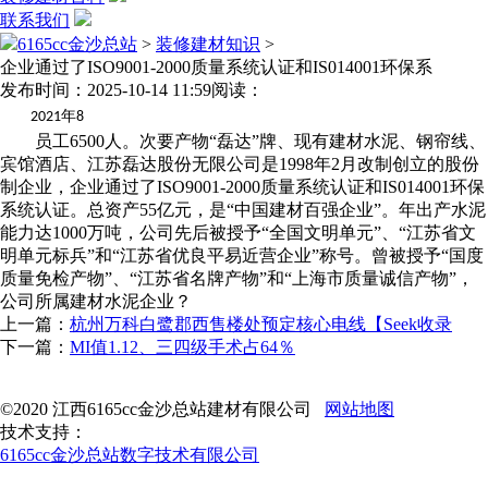
联系我们
6165cc金沙总站
>
装修建材知识
>
企业通过了ISO9001-2000质量系统认证和IS014001环保系
发布时间：2025-10-14 11:59
阅读：
年
2021
8
员工6500人。次要产物“磊达”牌、现有建材水泥、钢帘线、
宾馆酒店、江苏磊达股份无限公司是1998年2月改制创立的股份
制企业，企业通过了ISO9001-2000质量系统认证和IS014001环保
系统认证。总资产55亿元，是“中国建材百强企业”。年出产水泥
能力达1000万吨，公司先后被授予“全国文明单元”、“江苏省文
明单元标兵”和“江苏省优良平易近营企业”称号。曾被授予“国度
质量免检产物”、“江苏省名牌产物”和“上海市质量诚信产物”，
公司所属建材水泥企业？
上一篇：
杭州万科白鹭郡西售楼处预定核心电线【Seek收录
下一篇：
MI值1.12、三四级手术占64％
©2020 江西6165cc金沙总站建材有限公司
网站地图
技术支持：
6165cc金沙总站数字技术有限公司