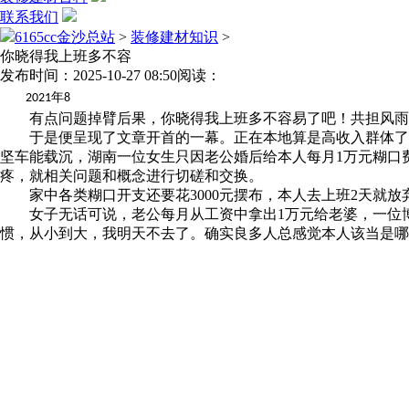
联系我们
6165cc金沙总站
>
装修建材知识
>
你晓得我上班多不容
发布时间：2025-10-27 08:50
阅读：
年
2021
8
有点问题掉臂后果，你晓得我上班多不容易了吧！共担风雨。
于是便呈现了文章开首的一幕。正在本地算是高收入群体了。
坚车能载沉，湖南一位女生只因老公婚后给本人每月1万元糊口
疼，就相关问题和概念进行切磋和交换。
家中各类糊口开支还要花3000元摆布，本人去上班2天就放
女子无话可说，老公每月从工资中拿出1万元给老婆，一位博
惯，从小到大，我明天不去了。确实良多人总感觉本人该当是哪