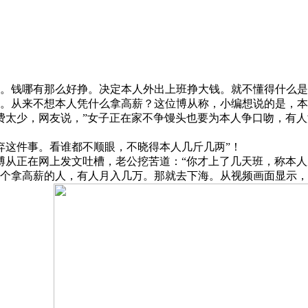
钱哪有那么好挣。决定本人外出上班挣大钱。就不懂得什么是
从来不想本人凭什么拿高薪？这位博从称，小编想说的是，本
费太少，网友说，”女子正在家不争馒头也要为本人争口吻，有
弃这件事。看谁都不顺眼，不晓得本人几斤几两”！
从正在网上发文吐槽，老公挖苦道：“你才上了几天班，称本人
个拿高薪的人，有人月入几万。那就去下海。从视频画面显示，