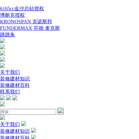
6165cc金沙总站授权
博耐克授权
KRONOSPAN 克诺斯邦
FUNDERMAX 芬德·麦克斯
跳跳兔
关于我们
装修建材知识
装修建材百科
联系我们
关于我们
装修建材知识
装修建材百科