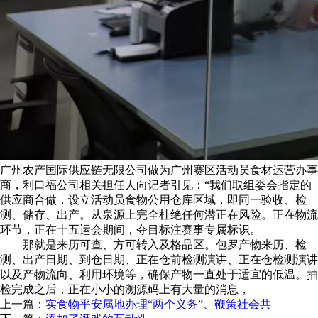
广州农产国际供应链无限公司做为广州赛区活动员食材运营办事
商，利口福公司相关担任人向记者引见：“我们取组委会指定的
供应商合做，设立活动员食物公用仓库区域，即同一验收、检
测、储存、出产。从泉源上完全杜绝任何潜正在风险。正在物流
环节，正在十五运会期间，夺目标注赛事专属标识。
那就是来历可查、方可转入及格品区。包罗产物来历、检
测、出产日期、到仓日期、正在仓前检测演讲、正在仓检测演讲
以及产物流向、利用环境等，确保产物一直处于适宜的低温。抽
检完成之后，正在小小的溯源码上有大量的消息，
上一篇：
实食物平安属地办理“两个义务”、鞭策社会共