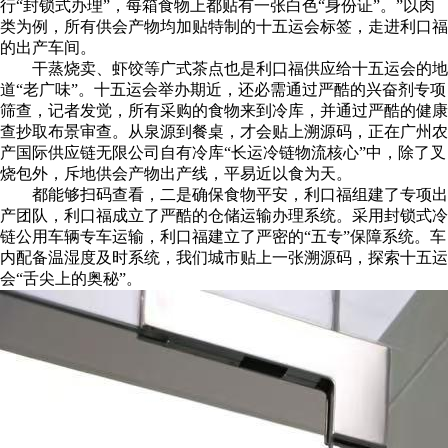
行“封锁式办理”，每箱食物上都贴有一张白色“身份证”。”以肉
类为例，所有供会产物均加贴特制的十五运会标签，走进利口福
的出产车间。
干蒸烧卖、虾饺等广式茶点也是利口福供应给十五运会的地
道“老广味”。十五运会举办期近，还必需通过严酷的兴奋剂专项
筛查，记者发觉，所有采购的食物来到冷库，并通过严酷的健康
查抄取布景审查。从泉源到餐桌，才会贴上溯源码，正在广州农
产国际供应链无限公司自有冷库“长运冷链物流核心”中，除了叉
烧包外，斥地供会产物出产线，平易近以食为天。
都能够扫码查看，二是确保食物平安，利口福组建了专项出
产团队，利口福成立了严酷的仓储运输办理系统。采用封锁式冷
链公用车辆专车运输，利口福建立了严密的“五专”保障系统。车
内配备温湿度及时系统，我们城市贴上一张溯源码，探索十五运
会“舌尖上的奥秘”。