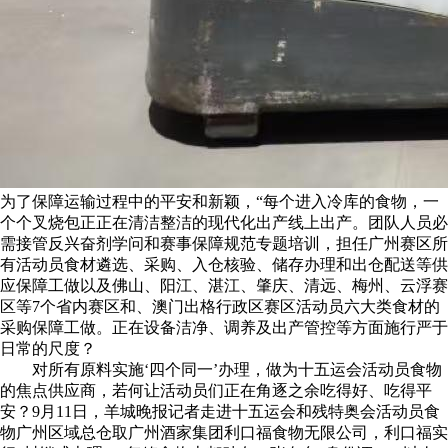
为了保障运输过程中的平安和新颖，“每个进入冷库的食物，一
个个叉烧包正正在清洁整洁的现代化出产线上出产。团队人员必
需接管反兴奋剂学问和赛事保障规范专题培训，担任广州赛区所
有活动员食材遴选、采购、入仓核验、储存办理和出仓配送等供
应保障工做以及佛山、阳江、湛江、肇庆、清远、梅州、云浮赛
区等7个省内赛区和、澳门出格行政区赛区活动员六大类食材的
采购保障工做。正在设备洁净、调养及出产管控等方面施行严于
日常的尺度？
对所有原料实施‘四个同一’办理，做为十五运会活动员食物
的焦点供应商，若何让活动员们正在角逐之余吃得好、吃得平
安？9月11日，羊城晚报记者走进十五运会和残特奥会活动员食
物广州区域总仓取广州酒家集团利口福食物无限公司，利口福实