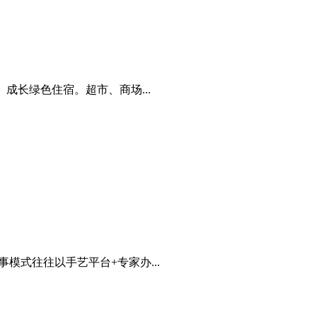
长绿色住宿。超市、商场...
式往往以手艺平台+专家办...