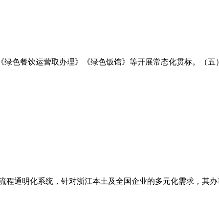
绿色餐饮运营取办理》《绿色饭馆》等开展常态化贯标。（五）成
流程通明化系统，针对浙江本土及全国企业的多元化需求，其办事模