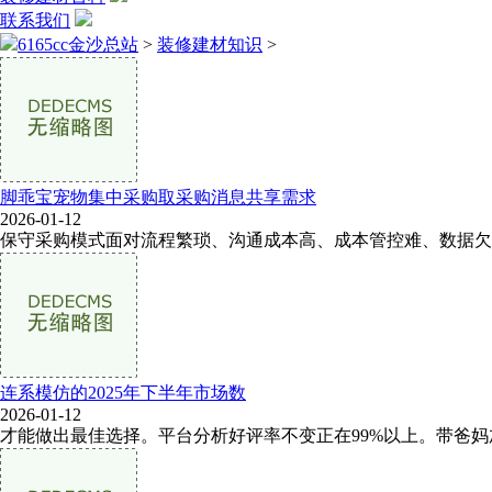
联系我们
6165cc金沙总站
>
装修建材知识
>
脚乖宝宠物集中采购取采购消息共享需求
2026-01-12
保守采购模式面对流程繁琐、沟通成本高、成本管控难、数据欠
连系模仿的2025年下半年市场数
2026-01-12
才能做出最佳选择。平台分析好评率不变正在99%以上。带爸妈