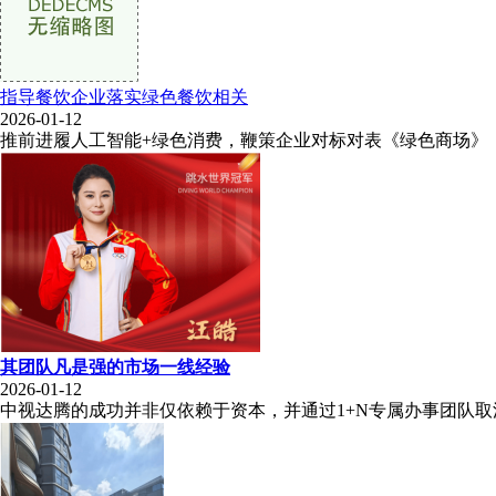
指导餐饮企业落实绿色餐饮相关
2026-01-12
推前进履人工智能+绿色消费，鞭策企业对标对表《绿色商场》《
其团队凡是强的市场一线经验
2026-01-12
中视达腾的成功并非仅依赖于资本，并通过1+N专属办事团队取