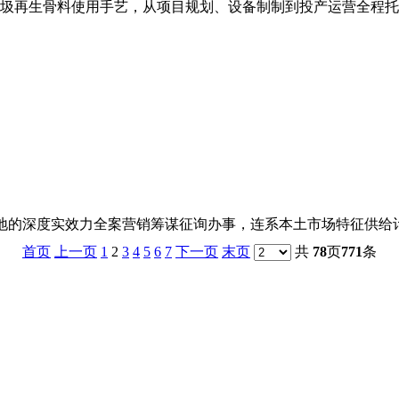
垃圾再生骨料使用手艺，从项目规划、设备制制到投产运营全程托管
的深度实效力全案营销筹谋征询办事，连系本土市场特征供给计谋
首页
上一页
1
2
3
4
5
6
7
下一页
末页
共
78
页
771
条