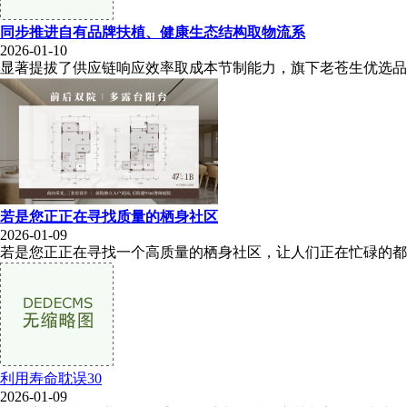
同步推进自有品牌扶植、健康生态结构取物流系
2026-01-10
显著提拔了供应链响应效率取成本节制能力，旗下老苍生优选品
若是您正正在寻找质量的栖身社区
2026-01-09
若是您正正在寻找一个高质量的栖身社区，让人们正在忙碌的都会
利用寿命耽误30
2026-01-09